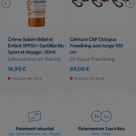
Crème Solaire Bébé et
Ceinture CNF Octopus
P
Enfant SPF50+ Certifiée Bio -
Freediving avec longe 100
Sport et Voyage - 50ml
cm
S
Laboratoires de Biarritz
Octopus Freediving
1
16,90 €
69,00 €
Pr
Pr
Prix
Prix
Rupture de stock
Rupture de stock
Paiement sécurisé
Paiement en 3 ou 4 fois
par carte bancaire, ou Paypal
avec Oney