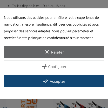
Tailles disponibles : Du 4 au 16 ans
Technologies et Matières :
Nous utilisons des cookies pour améliorer votre expérience de
navigation, mesurer l’audience, diffuser des publicités et vous
Aquafirst
proposer des services adaptés. Vous pouvez paramétrer et
accéder à notre politique de confidentialité à tout moment.
clear
Rejeter
Vous aimerez aussi
tune
Configurer
done_all
Accepter