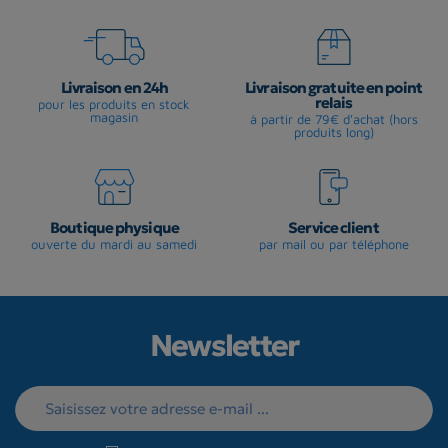
Livraison en 24h
Livraison gratuite en point
relais
pour les produits en stock
magasin
à partir de 79€ d'achat (hors
produits long)
Boutique physique
Service client
ouverte du mardi au samedi
par mail ou par téléphone
Newsletter