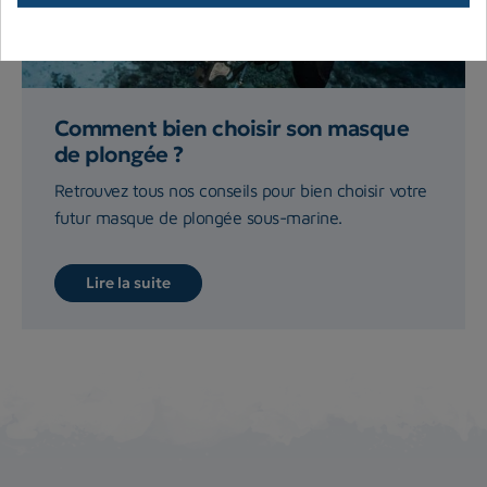
Comment bien choisir son masque
de plongée ?
Retrouvez tous nos conseils pour bien choisir votre
futur masque de plongée sous-marine.
Lire la suite