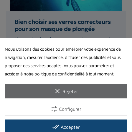
Bien choisir ses verres correcteurs
pour son masque de plongée
Vous recherchez des verres correcteurs pour votre
masque de plongée ? On vous explique ici quelles
Nous utilisons des cookies pour améliorer votre expérience de
sont les...
navigation, mesurer l’audience, diffuser des publicités et vous
proposer des services adaptés. Vous pouvez paramétrer et
Lire la suite
accéder à notre politique de confidentialité à tout moment.
clear
Rejeter
tune
Configurer
done_all
Accepter