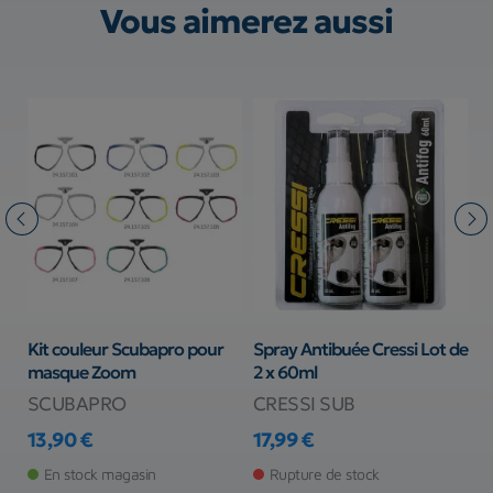
Vous aimerez aussi
our
Spray Antibuée Cressi Lot de
Boucles pour masque
2 x 60ml
Scubapro Crystal vu
CRESSI SUB
SCUBAPRO
17,99 €
9,00 €
Prix
Prix
Rupture de stock
Rupture de stock