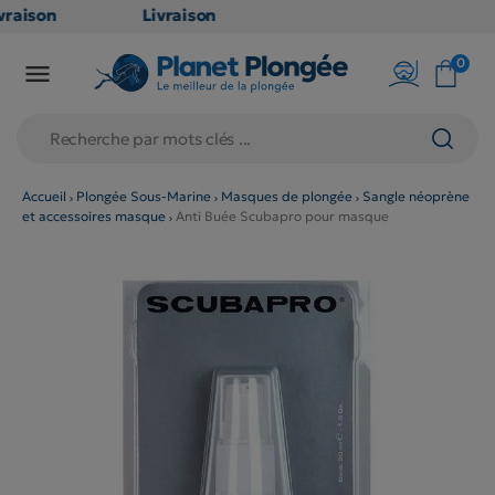
raison
Livraison
ATUITE
GRATUITE
0

oint
en point
is dès
relais dès
79€
chats
d'achats
s
(hors
Accueil
Plongée Sous-Marine
Masques de plongée
Sangle néoprène
et accessoires masque
Anti Buée Scubapro pour masque
duits
produits
 et
long et
umineux
volumineux
n
: non
ibles)
éligibles)