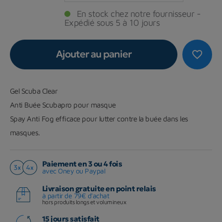
En stock chez notre fournisseur -
Expédié sous 5 à 10 jours
Ajouter au panier
favorite_border
Gel Scuba Clear
Anti Buée Scubapro pour masque
Spay Anti Fog efficace pour lutter contre la buée dans les
masques.
Paiement en 3 ou 4 fois
avec Oney ou Paypal
Livraison gratuite en point relais
à partir de 79€ d'achat
hors produits longs et volumineux
15 jours satisfait