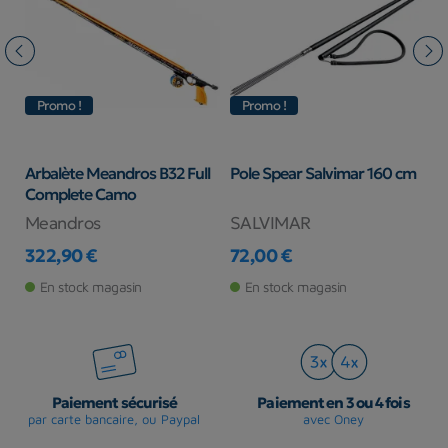
Promo !
Promo !
i
Arbalète Meandros B32 Full
Pole Spear Salvimar 160 cm
B
Complete Camo
E
Meandros
SALVIMAR
S
322,90 €
72,00 €
4
Prix
Prix
Pr
Pr
En stock magasin
En stock magasin
Paiement sécurisé
Paiement en 3 ou 4 fois
par carte bancaire, ou Paypal
avec Oney