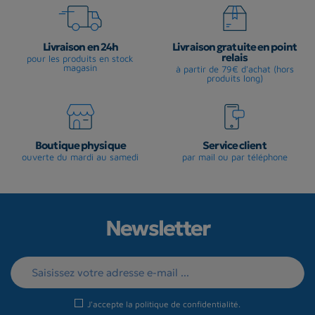
Livraison en 24h
Livraison gratuite en point
relais
pour les produits en stock
magasin
à partir de 79€ d'achat (hors
produits long)
Boutique physique
Service client
ouverte du mardi au samedi
par mail ou par téléphone
Newsletter
J'accepte la
politique de confidentialité
.