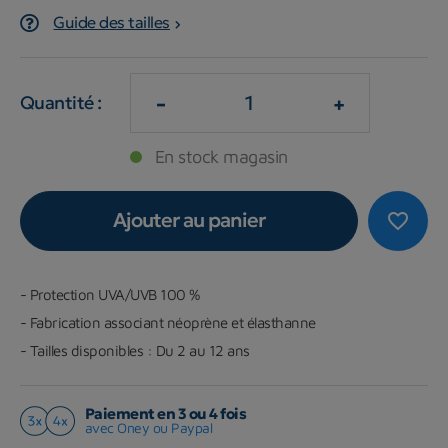
Guide des tailles
-
+
Quantité :
En stock magasin
Ajouter au panier
favorite_border
- Protection UVA/UVB 100 %
- Fabrication associant néoprène et élasthanne
- Tailles disponibles : Du 2 au 12 ans
Paiement en 3 ou 4 fois
avec Oney ou Paypal