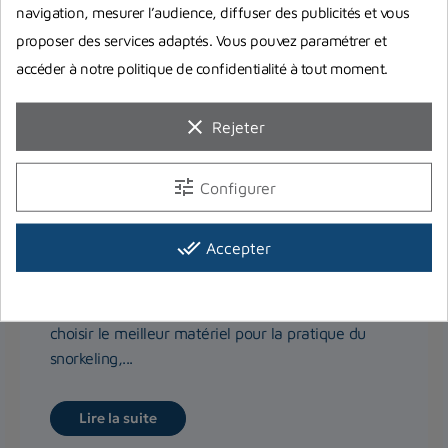
navigation, mesurer l’audience, diffuser des publicités et vous
proposer des services adaptés. Vous pouvez paramétrer et
accéder à notre politique de confidentialité à tout moment.
clear
Rejeter
tune
Configurer
done_all
Quels équipements de snorkeling
Accepter
choisir ?
Dans cet article, on vous donne nos conseils pour
choisir le meilleur matériel pour la pratique du
snorkeling,...
Lire la suite