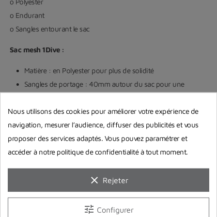
o Polyester
o Endurant
o Sangles entourant le sac
Sac mesh 1Dive :
Matière : en Polyester pour plus de solidité
Sangles de portage : 40mm autour du sac pour une
solidité à toutes épreuves
Nous utilisons des cookies pour améliorer votre expérience de
Compartiment secondaire : Poche zippée à rabat
navigation, mesurer l’audience, diffuser des publicités et vous
Ouverture : par Zip en U pour un accès facilité au matériel
proposer des services adaptés. Vous pouvez paramétrer et
Zone de personnalisation : Oui pour ajouter son nom ou
accéder à notre politique de confidentialité à tout moment.
son Centre de plongée
Dimensions : Longueur : 70cm, Largeur 40cm, Hauteur :
clear
30cm
Rejeter
Volume intérieur : 80L
Couleur : couleur adaptée à la panoplie 1Dive
tune
Configurer