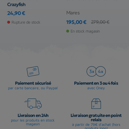
Crazyfish
Mares
M
24,90 €
Prix
195,00 €
8
279,00 €
Rupture de stock
Prix
Prix de base
Pr
Pr
En stock magasin
Paiement sécurisé
Paiement en 3 ou 4 fois
par carte bancaire, ou Paypal
avec Oney
Livraison en 24h
Livraison gratuite en point
relais
pour les produits en stock
magasin
à partir de 79€ d'achat (hors
produits long)