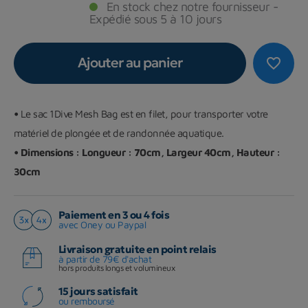
En stock chez notre fournisseur -
Expédié sous 5 à 10 jours
Ajouter au panier
favorite_border
•
Le sac 1Dive Mesh Bag est en filet, pour transporter votre
matériel de plongée et de randonnée aquatique.
• Dimensions : Longueur : 70cm, Largeur 40cm, Hauteur :
30cm
Paiement en 3 ou 4 fois
avec Oney ou Paypal
Livraison gratuite en point relais
à partir de 79€ d'achat
hors produits longs et volumineux
15 jours satisfait
ou remboursé