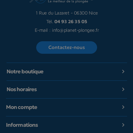
1 Rue du Lazaret
-
06300 Nice
Tél.
04 93 26 35 05
E-mail :
info@planet-plongee.fr
Contactez-nous
Notre boutique

Nos horaires

Mon compte

Informations
