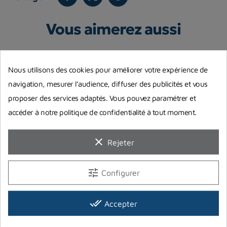
Vous aimerez aussi
Nous utilisons des cookies pour améliorer votre expérience de
navigation, mesurer l’audience, diffuser des publicités et vous
proposer des services adaptés. Vous pouvez paramétrer et
accéder à notre politique de confidentialité à tout moment.
clear
Rejeter
tune
Configurer
Collier Bronze – Stingray
Collier Hematite – "Leggs"
Bo
Octopus
P
done_all
Accepter
37,90 €
14,90 €
4
Prix
Prix
Pr
Rupture de stock
Rupture de stock