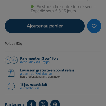
En stock chez notre fournisseur -
Expédié sous 5 à 15 jours
Ajouter au panier
favorite_border
Poids : 50g
Paiement en 3 ou 4 fois
avec Oney ou Paypal
Livraison gratuite en point relais
à partir de 79€ d'achat
hors produits longs et volumineux
15 jours satisfait
ou remboursé
Partager :