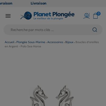
vraison
Livraison
ATUITE
GRATUITE
0

 point
en point
ais dès
relais dès
€
79€
achats
d'achats
ors
(hors
Accueil
Plongée Sous-Marine
Accessoires
Bijoux
Boucles d'oreilles
en Argent - Polo Sea Horse
oduits
produits
g et
long et
lumineux
volumineux
on
: non
gibles)
éligibles)