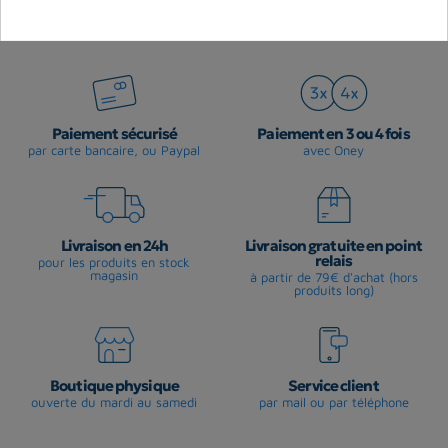
Rupture de stock
Rupture de stock
Paiement sécurisé
Paiement en 3 ou 4 fois
par carte bancaire, ou Paypal
avec Oney
Livraison en 24h
Livraison gratuite en point
relais
pour les produits en stock
magasin
à partir de 79€ d'achat (hors
produits long)
Boutique physique
Service client
ouverte du mardi au samedi
par mail ou par téléphone