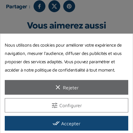
Partager :
Vous aimerez aussi
Nous utilisons des cookies pour améliorer votre expérience de
navigation, mesurer l’audience, diffuser des publicités et vous
proposer des services adaptés. Vous pouvez paramétrer et
accéder à notre politique de confidentialité à tout moment.
clear
Rejeter
tune
Configurer
Collier Hematite – "Ocean
Collier Bronze – “Frenzy”
C
Traveler" Turtle
Shark
T
done_all
Accepter
14,90 €
33,90 €
3
Prix
Prix
Pr