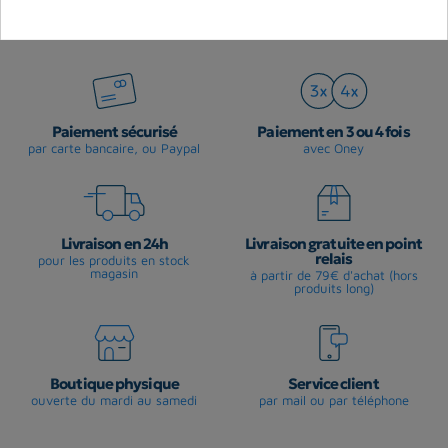
Paiement sécurisé
Paiement en 3 ou 4 fois
par carte bancaire, ou Paypal
avec Oney
Livraison en 24h
Livraison gratuite en point
relais
pour les produits en stock
magasin
à partir de 79€ d'achat (hors
produits long)
Boutique physique
Service client
ouverte du mardi au samedi
par mail ou par téléphone