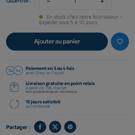
-
+
Quantité :
En stock chez notre fournisseur -
Expédié sous 5 à 10 jours
Ajouter au panier
favorite_border
Paiement en 3 ou 4 fois
avec Oney ou Paypal
Livraison gratuite en point relais
à partir de 79€ d'achat
hors produits longs et volumineux
15 jours satisfait
ou remboursé
Partager :