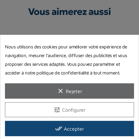
Vous aimerez aussi
Nous utilisons des cookies pour améliorer votre expérience de
navigation, mesurer l’audience, diffuser des publicités et vous
proposer des services adaptés. Vous pouvez paramétrer et
accéder à notre politique de confidentialité à tout moment.
clear
Rejeter
12
Bloc Alu MES 7 litres robinet
Bloc acier ECS 10 litres 230
B
tune
Configurer
M26
bars
so
280,00 €
282,00 €
4
Prix
Prix
Pr
done_all
Accepter
Rupture de stock
En stock magasin