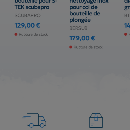
bouteille pour S-
nettoyage inox
di
TEK scubapro
pour col de
gr
bouteille de
SCUBAPRO
BT
plongée
129,00 €
1
BERSUB
Prix
Pr
Rupture de stock
179,00 €
Prix
Rupture de stock