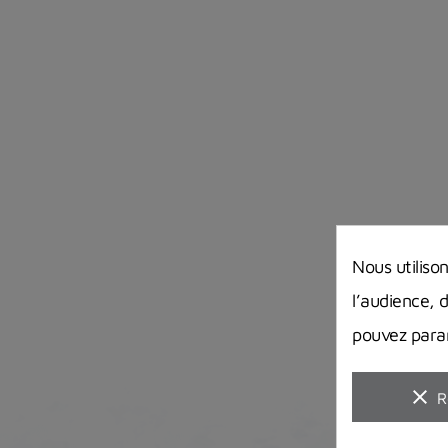
Nous utiliso
l’audience, 
pouvez param
clear
R