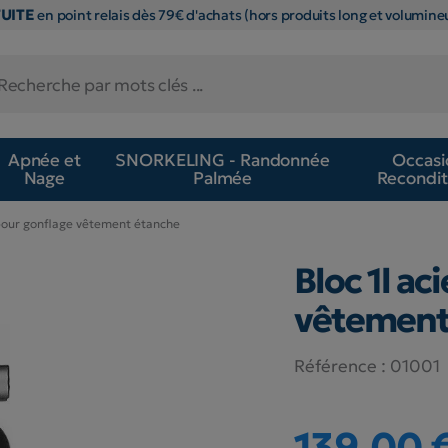
TUITE
en point relais dès 79€ d'achats (hors produits long et volumineu
Apnée et
SNORKELING - Randonnée
Occasi
Nage
Palmée
Recondit
 pour gonflage vêtement étanche
Bloc 1l ac
vêtement
Référence :
01001
139,00 