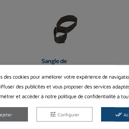
Sangle de
fixation pour Bloc
combi étanche
ns des cookies pour améliorer votre expérience de navigati
sur bloc principal
diffuser des publicités et vous proposer des services adapté
49,90 €
Prix
étrer et accéder à notre politique de confidentialité à t
Rupture de stock
tune
done_all
ejeter
Configurer
Ac