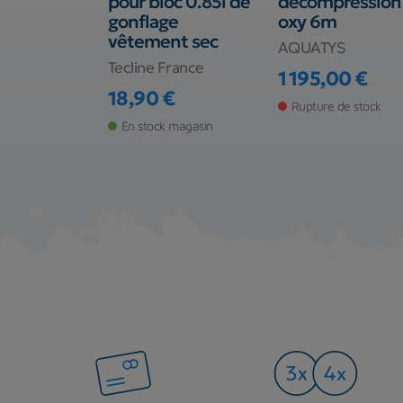
 pour bloc
pour bloc 0.85l de
décompression
res
gonflage
oxy 6m
vêtement sec
rance
AQUATYS
Tecline France
€
1 195,00 €
Prix
18,90 €
 magasin
Rupture de stock
Prix
En stock magasin