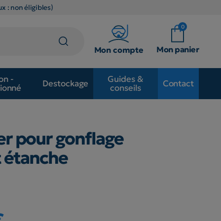
x : non éligibles)
0
Mon panier
Mon compte
on -
Guides &
Destockage
Contact
ionné
conseils
ier pour gonflage
 étanche
€