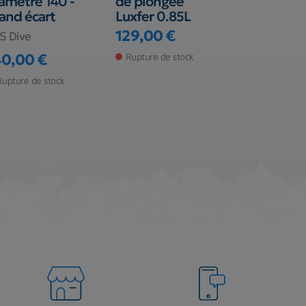
amètre 140 -
de plongée
x 12 long
and écart
Luxfer 0.85L
232 bar f
convexe
129,00 €
S Dive
Prix
BTS Dive
40,00 €
Rupture de stock
ix
897,00 €
Rupture de stock
Prix
Rupture de s