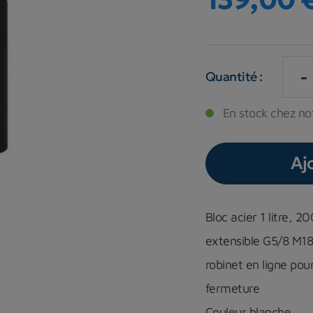
-
Quantité :
En stock chez not
Aj
Bloc acier 1 litre, 
extensible G5/8 M18
robinet en ligne pour
fermeture
Couleur blanche