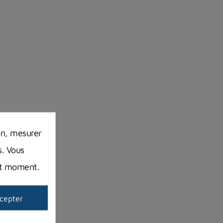
on, mesurer
s. Vous
out moment.
cepter