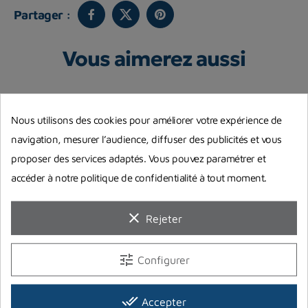
Partager :
Vous aimerez aussi
Nous utilisons des cookies pour améliorer votre expérience de
navigation, mesurer l’audience, diffuser des publicités et vous
proposer des services adaptés. Vous pouvez paramétrer et
accéder à notre politique de confidentialité à tout moment.
clear
Rejeter
tune
Configurer
rt
Robinet SOS extensible
Autocollant Trimix pour bloc
D
de plongée
PLANET PLONGEE
57,00 €
2
done_all
Accepter
Prix
Pr