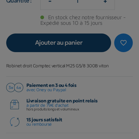
-
+
Quantité :
En stock chez notre fournisseur -
Expédié sous 10 à 15 jours
Ajouter au panier
favorite_border
Robinet droit Comptec vertical M25 G5/8 300B viton
Paiement en 3 ou 4 fois
avec Oney ou Paypal
Livraison gratuite en point relais
à partir de 79€ d'achat
hors produits longs et volumineux
15 jours satisfait
ou remboursé