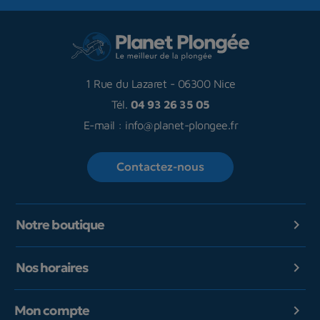
1 Rue du Lazaret
-
06300 Nice
Tél.
04 93 26 35 05
E-mail :
info@planet-plongee.fr
Contactez-nous
Notre boutique

Nos horaires

Mon compte
