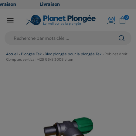
vraison
Livraison
ATUITE
GRATUITE
0

 point
en point
ais dès
relais dès
€
79€
achats
d'achats
ors
(hors
Accueil
Plongée Tek
Bloc plongée pour la plongée Tek
Robinet droit
Comptec vertical M25 G5/8 300B viton
oduits
produits
ng et
long et
lumineux
volumineux
non
: non
gibles)
éligibles)