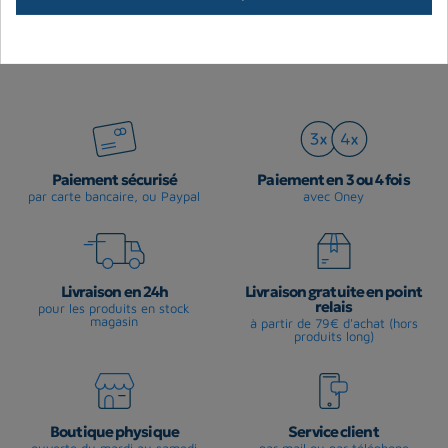
8,00 €
Prix
En stock magasin
Paiement sécurisé
Paiement en 3 ou 4 fois
par carte bancaire, ou Paypal
avec Oney
Livraison en 24h
Livraison gratuite en point
relais
pour les produits en stock
magasin
à partir de 79€ d'achat (hors
produits long)
Boutique physique
Service client
ouverte du mardi au samedi
par mail ou par téléphone