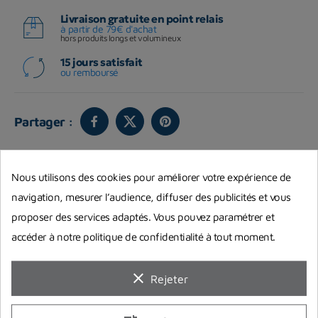
Livraison gratuite en point relais
à partir de 79€ d'achat
hors produits longs et volumineux
15 jours satisfait
ou remboursé
Partager :
Vous aimerez aussi
Nous utilisons des cookies pour améliorer votre expérience de
navigation, mesurer l’audience, diffuser des publicités et vous
proposer des services adaptés. Vous pouvez paramétrer et
accéder à notre politique de confidentialité à tout moment.
clear
Rejeter