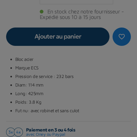
En stock chez notre fournisseur -
Expédié sous 10 à 15 jours
Ajouter au panier
favorite_border
Bloc acier
Marque ECS
Pression de service : 232 bars
Diam: 114 mm
Long: 425mm
Poids: 3.8 Kg
Fut nu: avec robinet et sans culot
Paiement en 3 ou 4 fois
avec Oney ou Paypal