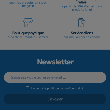
relais
pour les produits en stock
magasin
à partir de 79€ d'achat (hors
produits long)
Boutique physique
Service client
ouverte du mardi au samedi
par mail ou par téléphone
Newsletter
J'accepte la
politique de confidentialité
.