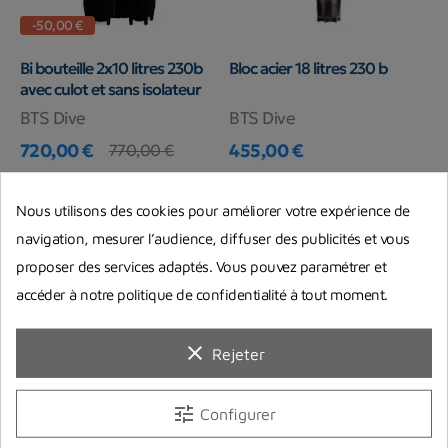
-50,00 €
Bi bouteille 2x10 litres 230b
Bloc acier 18 litres 230 b
avec culot et sans isolateur
BTS Dive
BTS Dive
720,00 €
455,00 €
770,00 €
Prix
Prix de base
Prix
En stock chez notre fournisseur
En stock chez notre fournisseur
Nous utilisons des cookies pour améliorer votre expérience de
navigation, mesurer l’audience, diffuser des publicités et vous
proposer des services adaptés. Vous pouvez paramétrer et
accéder à notre politique de confidentialité à tout moment.
clear
Rejeter
tune
Configurer