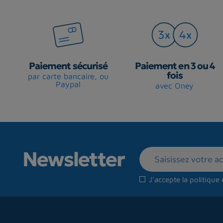
Paiement sécurisé
Paiement en 3 ou 4
fois
par carte bancaire, ou
Paypal
avec Oney
Newsletter
J'accepte la
politique 