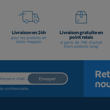
Livraison en 24h
Livraison gratuite en
point relais
pour les produits en
stock magasin
à partir de 79€ d'achat
(hors produits long)
Ret
no
de confidentialité
.