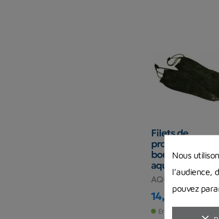
Filets de
protection
bouteilles
Nous utiliso
aqualung
l’audience, 
AQUALUNG
pouvez param
14,90 €
Prix
En stock magasin