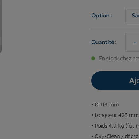
Option :
-
Quantité :
En stock chez not
Aj
• Ø 114 mm
• Longueur 425 mm
• Poids 4.9 Kg (fût n
• Oxy-Clean / dégra