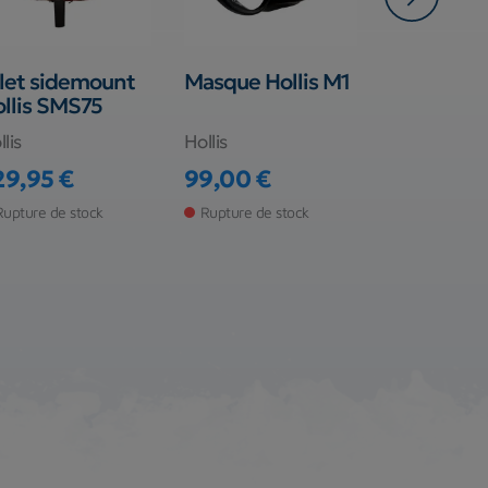
let sidemount
Masque Hollis M1
Robinet Ve
llis SMS75
M18 232 b
44,00 €
lis
Hollis
Prix
29,95 €
99,00 €
En stock ma
ix
Prix
Rupture de stock
Rupture de stock