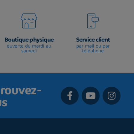
Boutique physique
Service client
ouverte du mardi au
par mail ou par
samedi
téléphone
rouvez-
us