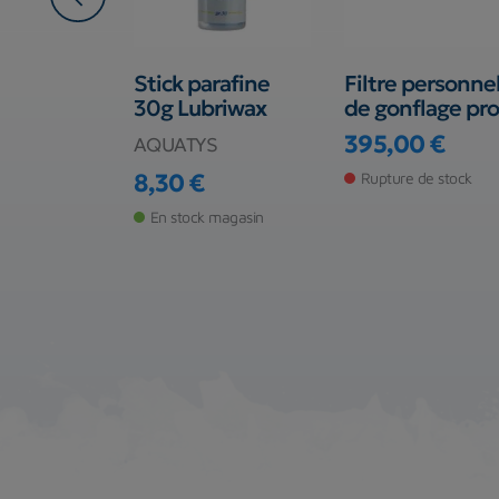
nterne de
Stick parafine
Filtre personne
 OMS
30g Lubriwax
de gonflage pro
395,00 €
AQUATYS
Prix
8,30 €
Rupture de stock
Prix
de stock
En stock magasin