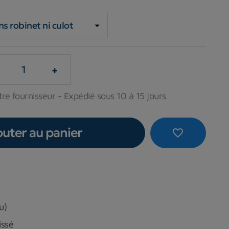
+
re fournisseur - Expédié sous 10 à 15 jours
outer au panier
favorite_border
u)
issé