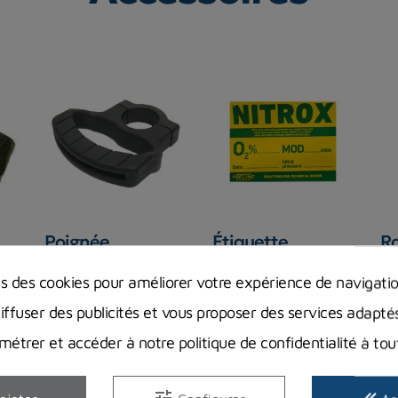
Poignée
Étiquette
Ro
Aqualung pour
rectangulaire /
d
bloc de plongée
autocollant pour
M
ns des cookies pour améliorer votre expérience de navigati
bloc Nitrox
1
AQUALUNG
diffuser des publicités et vous proposer des services adapté
Pr
4,33 €
29,00 €
Prix
étrer et accéder à notre politique de confidentialité à t
Prix
En stock magasin
Rupture de stock