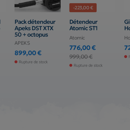
-223,00 €
l
Pack détendeur
Détendeur
Gi
Apeks DST XTX
Atomic ST1
Ho
50 + octopus
Atomic
Hol
APEKS
776,00 €
7
Pr
899,00 €
Prix
Prix de base
999,00 €
Prix
Rupture de stock
Rupture de stock