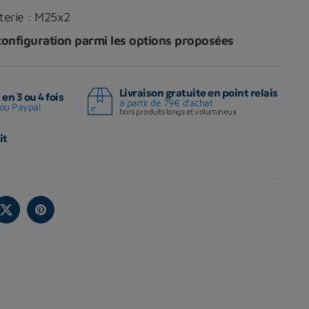
tterie : M25x2
configuration parmi les options proposées
Livraison gratuite en point relais
en 3 ou 4 fois
à partir de 79€ d'achat
ou Paypal
hors produits longs et volumineux
it