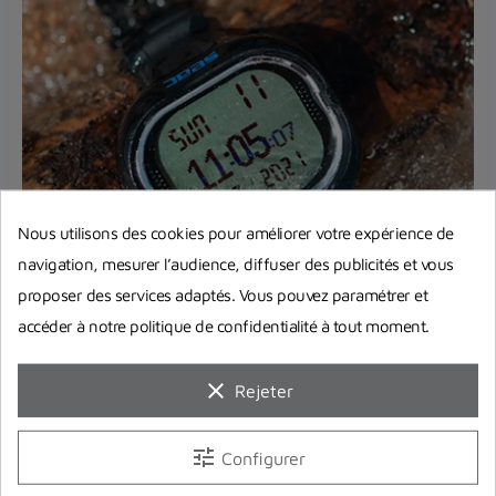
Nous utilisons des cookies pour améliorer votre expérience de
Comment bien choisir son
navigation, mesurer l’audience, diffuser des publicités et vous
ordinateur de plongée ?
proposer des services adaptés. Vous pouvez paramétrer et
Pas si simple de choisir son ordinateur de plongée
accéder à notre politique de confidentialité à tout moment.
avec tous ces modèles proposés sur le marché !
On vous livre...
clear
Rejeter
Lire la suite
tune
Configurer