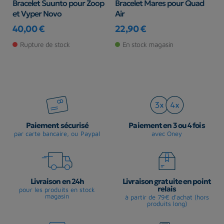
Bracelet Suunto pour Zoop
Bracelet Mares pour Quad
B
et Vyper Novo
Air
S
40,00 €
22,90 €
Prix
Prix
3
Rupture de stock
En stock magasin
Pr
Paiement sécurisé
Paiement en 3 ou 4 fois
par carte bancaire, ou Paypal
avec Oney
Livraison en 24h
Livraison gratuite en point
relais
pour les produits en stock
magasin
à partir de 79€ d'achat (hors
produits long)