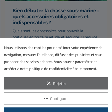
Bien débuter la chasse sous-marine :
quels accessoires obligatoires et
indispensables ?
Quels sont les accessoires pour pouvoir la
pratiquer en toute quiétude et sécurité ? L'équipe
de Planet Plongée...
Nous utilisons des cookies pour améliorer votre expérience de
navigation, mesurer l’audience, diffuser des publicités et vous
Lire la suite
proposer des services adaptés. Vous pouvez paramétrer et
accéder à notre politique de confidentialité à tout moment.
clear
Rejeter
Accessoires
tune
Configurer