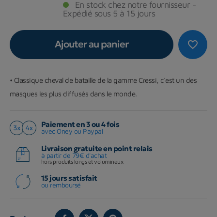
En stock chez notre fournisseur -
Expédié sous 5 à 15 jours
Ajouter au panier
favorite_border
•
Classique cheval de bataille de la gamme Cressi, c´est un des
masques les plus diffusés dans le monde.
Paiement en 3 ou 4 fois
avec Oney ou Paypal
Livraison gratuite en point relais
à partir de 79€ d'achat
hors produits longs et volumineux
15 jours satisfait
ou remboursé