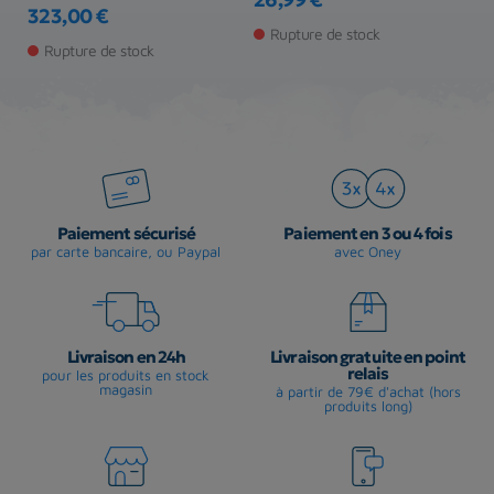
323,00 €
Prix
Pr
Pr
Prix
Rupture de stock
Rupture de stock
Paiement sécurisé
Paiement en 3 ou 4 fois
par carte bancaire, ou Paypal
avec Oney
Livraison en 24h
Livraison gratuite en point
relais
pour les produits en stock
magasin
à partir de 79€ d'achat (hors
produits long)