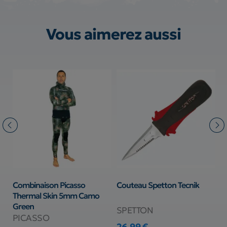
Vous aimerez aussi
Combinaison Picasso
Couteau Spetton Tecnik
S
Thermal Skin 5mm Camo
E
Green
SPETTON
B
PICASSO
26,99 €
1