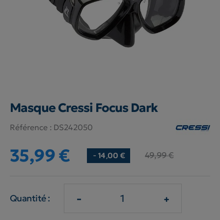
Masque Cressi Focus Dark
Référence :
DS242050
35,99 €
49,99 €
- 14,00 €
-
+
Quantité :