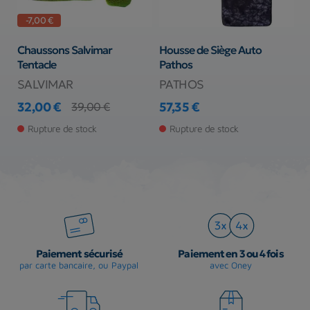
-7,00 €
is
Chaussons Salvimar
Housse de Siège Auto
C
Tentacle
Pathos
S
5
SALVIMAR
PATHOS
D
32,00 €
57,35 €
39,00 €
Prix
Prix de base
Prix
3
Pr
Rupture de stock
Rupture de stock
Paiement sécurisé
Paiement en 3 ou 4 fois
par carte bancaire, ou Paypal
avec Oney