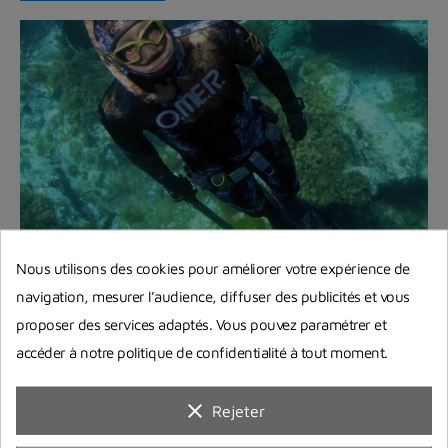
Bien débuter la chasse sous-marine :
Nous utilisons des cookies pour améliorer votre expérience de
quels accessoires obligatoires et
navigation, mesurer l’audience, diffuser des publicités et vous
indispensables ?
proposer des services adaptés. Vous pouvez paramétrer et
accéder à notre politique de confidentialité à tout moment.
Quels sont les accessoires pour pouvoir la
pratiquer en toute quiétude et sécurité ? L'équipe
de Planet Plongée...
clear
Rejeter