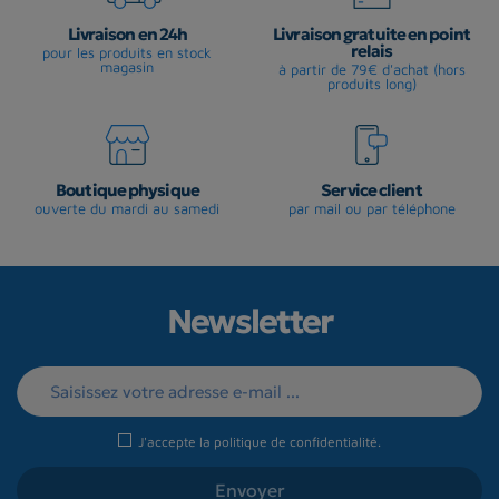
Livraison en 24h
Livraison gratuite en point
relais
pour les produits en stock
magasin
à partir de 79€ d'achat (hors
produits long)
Boutique physique
Service client
ouverte du mardi au samedi
par mail ou par téléphone
Newsletter
J'accepte la
politique de confidentialité
.