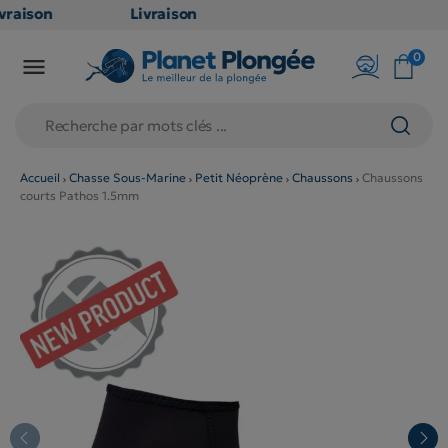
raison
Livraison
ATUITE
GRATUITE
0

point
en point
ais dès
relais dès
€
79€
chats
d'achats
rs
(hors
Accueil
Chasse Sous-Marine
Petit Néoprène
Chaussons
Chaussons
courts Pathos 1.5mm
duits
produits
g et
long et
lumineux
volumineux
on
: non
gibles)
éligibles)