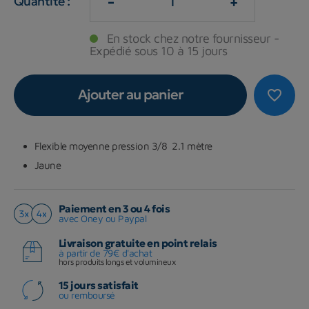
-
+
Quantité :
En stock chez notre fournisseur -
Expédié sous 10 à 15 jours
Ajouter au panier
favorite_border
Flexible moyenne pression 3/8 2.1 mètre
Jaune
Paiement en 3 ou 4 fois
avec Oney ou Paypal
Livraison gratuite en point relais
à partir de 79€ d'achat
hors produits longs et volumineux
15 jours satisfait
ou remboursé