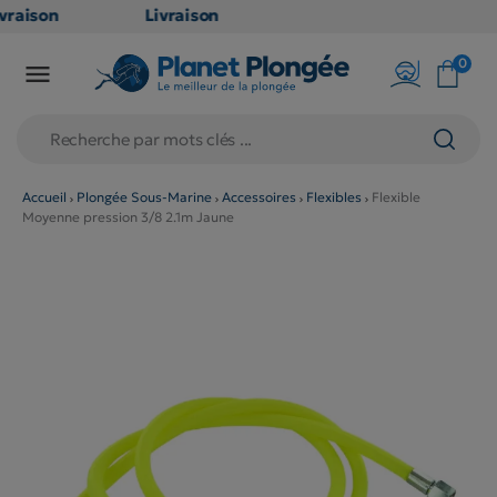
vraison
Livraison
ATUITE
GRATUITE
0

 point
en point
ais dès
relais dès
€
79€
achats
d'achats
ors
(hors
Accueil
Plongée Sous-Marine
Accessoires
Flexibles
Flexible
Moyenne pression 3/8 2.1m Jaune
oduits
produits
ng et
long et
lumineux
volumineux
non
: non
gibles)
éligibles)