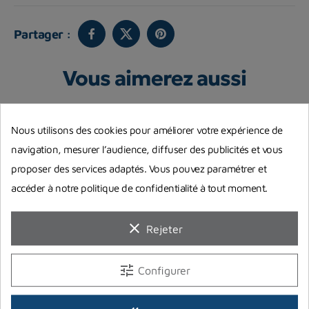
Partager :
Vous aimerez aussi
Nous utilisons des cookies pour améliorer votre expérience de
navigation, mesurer l’audience, diffuser des publicités et vous
proposer des services adaptés. Vous pouvez paramétrer et
accéder à notre politique de confidentialité à tout moment.
clear
Rejeter
tune
Configurer
Flexible Miflex direct
Flexible Aqualung Quick
P
système 74 cm
Connect Titan noir
J