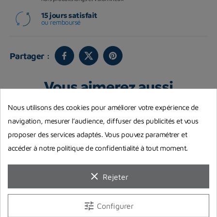
15 jours satisfait
ou remboursé
Partager :
Vous aimerez aussi
Nous utilisons des cookies pour améliorer votre expérience de
navigation, mesurer l’audience, diffuser des publicités et vous
proposer des services adaptés. Vous pouvez paramétrer et
accéder à notre politique de confidentialité à tout moment.
clear
Rejeter
tune
Configurer
-1,00 €