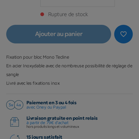
Rupture de stock
Ajouter au panier
favorite_border
Fixation pour bloc Mono Tecline
En acier Inoxydable avec de nombreuse possibilité de réglage de
sangle
Livré avec les fixations inox
Paiement en 3 ou 4 fois
avec Oney ou Paypal
Livraison gratuite en point relais
à partir de 79€ d'achat
hors produits longs et volumineux
15 jours satisfait