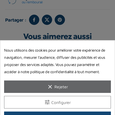
ou remboursé
Partager :
Vous aimerez aussi
Nous utilisons des cookies pour améliorer votre expérience de
navigation, mesurer l’audience, diffuser des publicités et vous
proposer des services adaptés. Vous pouvez paramétrer et
accéder à notre politique de confidentialité à tout moment.
clear
Rejeter
tune
-6,00 €
Configurer
Harnais complet + Backplate
Inflateur Apeks pour la
B