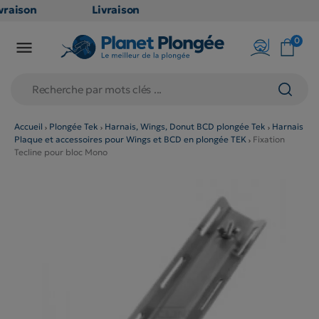
vraison
Livraison
ATUITE
GRATUITE
0

 point
en point
ais dès
relais dès
€
79€
achats
d'achats
ors
(hors
Accueil
Plongée Tek
Harnais, Wings, Donut BCD plongée Tek
Harnais
Plaque et accessoires pour Wings et BCD en plongée TEK
Fixation
oduits
produits
Tecline pour bloc Mono
g et
long et
lumineux
volumineux
on
: non
gibles)
éligibles)