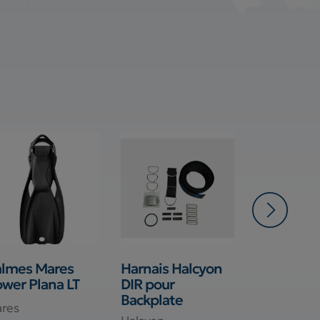
almes Mares
Harnais Halcyon
Poches de
wer Plana LT
DIR pour
Sidemoun
Backplate
DEEP
res