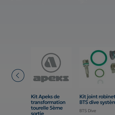
aison
Kit Apeks de
Kit joint robine
 Avatar
transformation
BTS dive systè
tourelle 5ème
BTS Dive
sortie