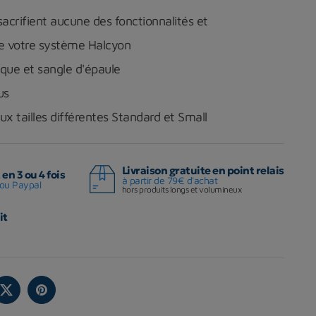
sacrifient aucune des fonctionnalités et
e votre système Halcyon
aque et sangle d'épaule
us
ux tailles différentes Standard et Small
Livraison gratuite en point relais
en 3 ou 4 fois
à partir de 79€ d'achat
ou Paypal
hors produits longs et volumineux
it