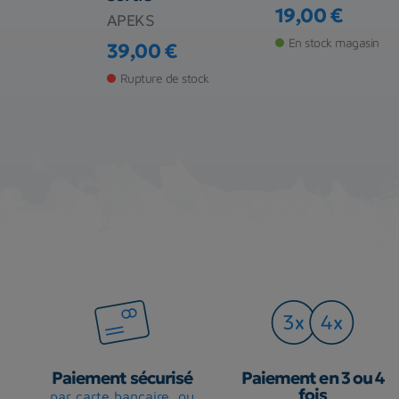
00 €
19,00 €
APEKS
Prix
de stock
En stock magasin
39,00 €
Prix
Rupture de stock
Paiement sécurisé
Paiement en 3 ou 4
fois
par carte bancaire, ou