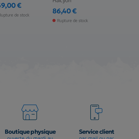
Halcyon
XDEEP
69,00 €
ix
86,40 €
45,00 €
Prix
Prix
Rupture de stock
Rupture de stock
Rupture de s
Boutique physique
Service client
ouverte du mardi au
par mail ou par