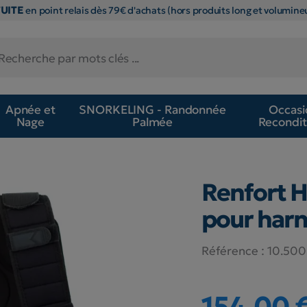
TUITE
en point relais dès 79€ d'achats (hors produits long et volumineu
Apnée et
SNORKELING - Randonnée
Occasi
Nage
Palmée
Recondit
Renfort H
pour harn
Référence :
10.500
154,00 