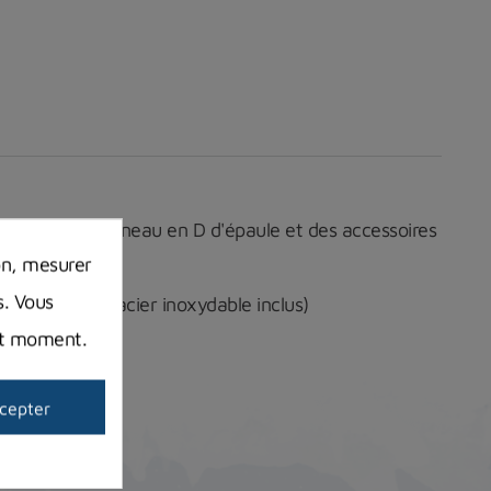
autour de l'anneau en D d'épaule et des accessoires
on, mesurer
s. Vous
e boulons en acier inoxydable inclus)
out moment.
cepter