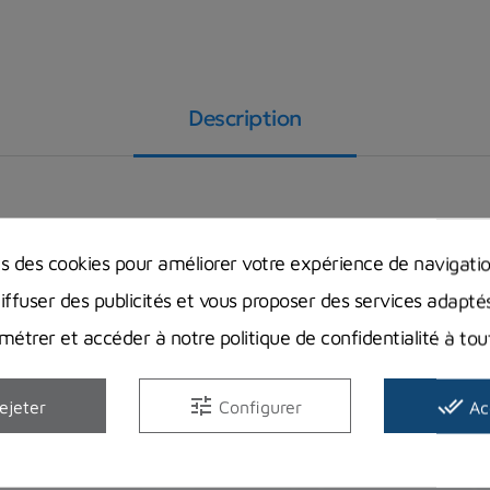
Description
s pattes auto-agrippantes pour un ajustement personnalisé 
ns des cookies pour améliorer votre expérience de navigati
diffuser des publicités et vous proposer des services adapté
che de rangement intégrée et une commodité ultimes (Kit d
étrer et accéder à notre politique de confidentialité à t
tune
done_all
ejeter
Configurer
Ac