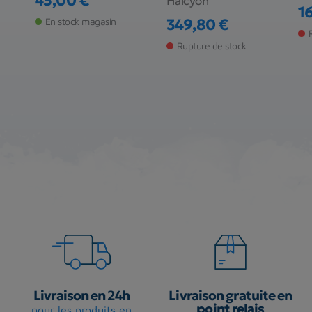
45,00 €
Halcyon
Prix
1
Pr
En stock magasin
349,80 €
Prix
Rupture de stock
Livraison en 24h
Livraison gratuite en
point relais
pour les produits en