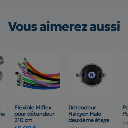
Vous aimerez aussi
t
Flexible Miflex
Détendeur
P
me
pour détendeur
Halcyon Halo
Po
210 cm
deuxième étage
Ma