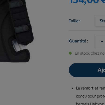
Taille :
-
Quantité :
En stock chez not
Aj
Le renfort et r
conçu pour proté
harnais Halcyon