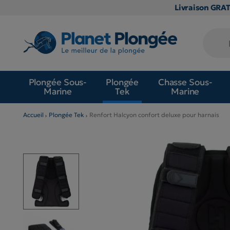
Livraison GRA
Plongée Sous-
Plongée
Chasse Sous-
Marine
Tek
Marine
Accueil
Plongée Tek
Renfort Halcyon confort deluxe pour harnais