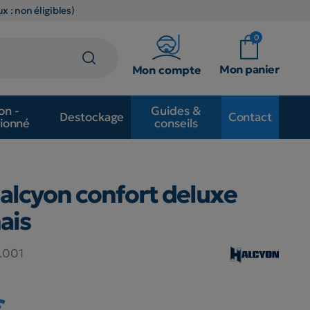
x : non éligibles)
0
Mon panier
Mon compte
on -
Guides &
Destockage
Contact
ionné
conseils
alcyon confort deluxe
ais
.001
€