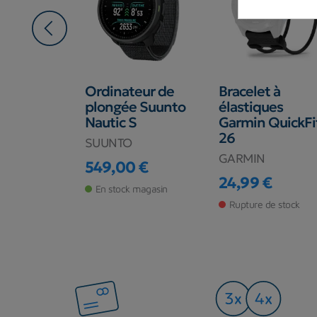
s de
Ordinateur de
Bracelet à
n Cressi
plongée Suunto
élastiques
Nautic S
Garmin QuickFi
€
26
SUUNTO
de stock
GARMIN
549,00 €
Prix
24,99 €
En stock magasin
Prix
Rupture de stock