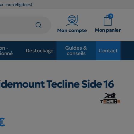
x : non éligibles)
0
Mon panier
Mon compte
on -
Guides &
Destockage
Contact
ionné
conseils
idemount Tecline Side 16
€