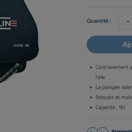
-
Quantité :
Aj
Contrairement au
l'aile
La plongée side
Robuste et malin
Capacité: 16l
Paiement 