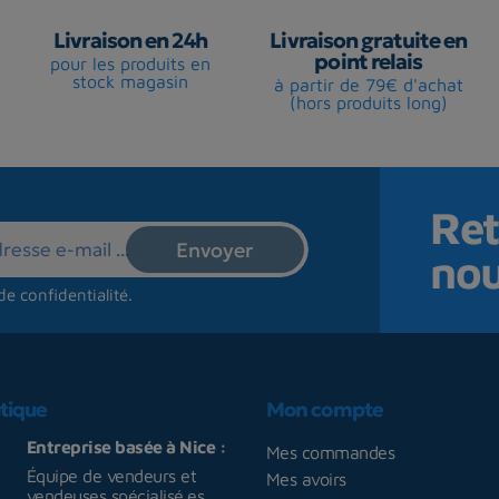
Livraison en 24h
Livraison gratuite en
point relais
pour les produits en
stock magasin
à partir de 79€ d'achat
(hors produits long)
Ret
no
de confidentialité
.
tique
Mon compte
Entreprise basée à Nice :
Mes commandes
Équipe de vendeurs et
Mes avoirs
vendeuses spécialisé.es