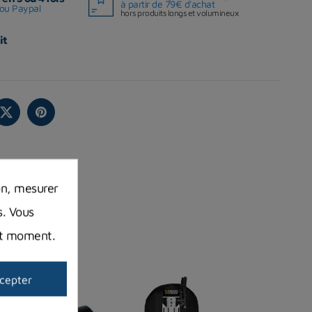
à partir de 79€ d'achat
ou Paypal
hors produits longs et volumineux
it
on, mesurer
s. Vous
out moment.
cepter