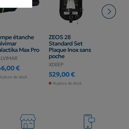
ampe étanche
ZEOS 28
Arbalète 
lvimar
Standard Set
Pulse
lactika Max Pro
Plaque Inox sans
SALVIMAR
poche
ALVIMAR
99,00 €
XDEEP
Prix
66,00 €
ix
En stock ma
529,00 €
Rupture de stock
Prix
Rupture de stock