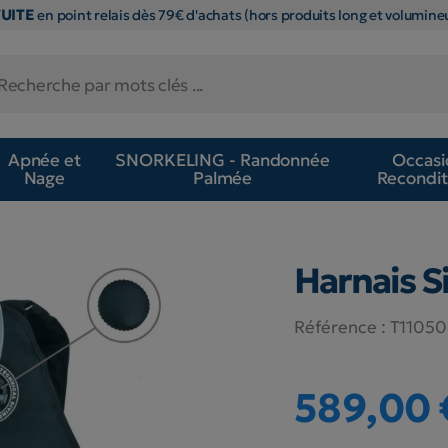
TUITE
en point relais dès 79€ d'achats (hors produits long et volumineu
Apnée et
SNORKELING - Randonnée
Occasi
Nage
Palmée
Recondit
Harnais S
Référence :
T11050
589,00 