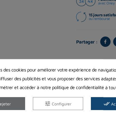
avec Oney 
15 jours satisfa
ou remboursé
Partager :
ns des cookies pour améliorer votre expérience de navigati
Vous aimerez aussi
diffuser des publicités et vous proposer des services adapté
étrer et accéder à notre politique de confidentialité à t
tune
done_all
ejeter
Configurer
Ac