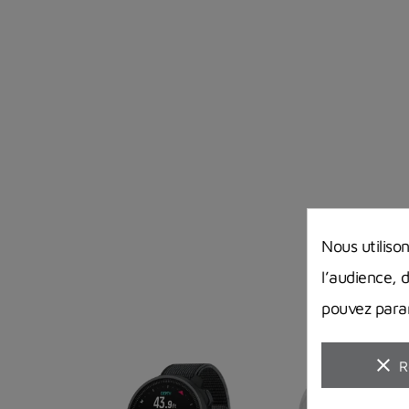
Nous utiliso
l’audience, 
pouvez param
clear
R