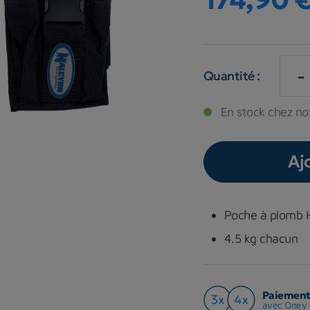
-
Quantité :
En stock chez not
Aj
Poche à plomb Ha
4.5 kg chacun
Paiement 
avec Oney 