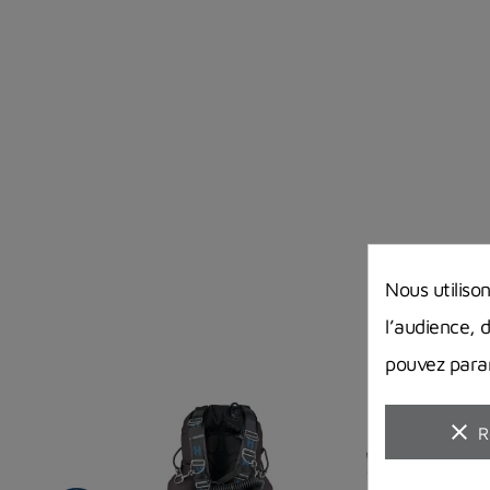
Nous utiliso
l’audience, 
pouvez param
clear
R