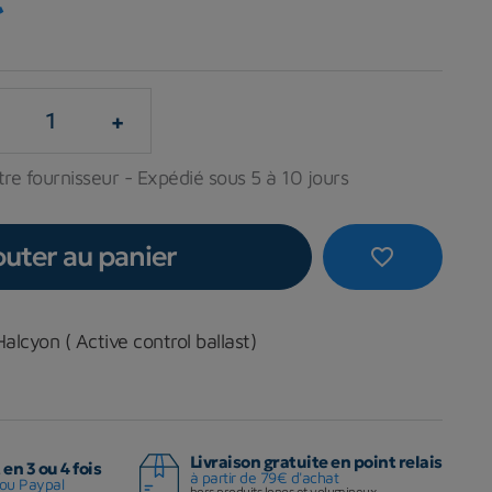
+
re fournisseur - Expédié sous 5 à 10 jours
outer au panier
favorite_border
lcyon ( Active control ballast)
Livraison gratuite en point relais
en 3 ou 4 fois
à partir de 79€ d'achat
ou Paypal
hors produits longs et volumineux