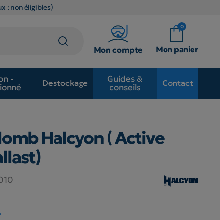
x : non éligibles)
0
Mon panier
Mon compte
on -
Guides &
Destockage
Contact
ionné
conseils
lomb Halcyon ( Active
llast)
.010
€