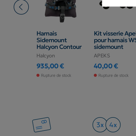
€
E S-TEK
Harnais
Kit visserie Ape
/18/27
Sidemount
pour harnais W
ro 2022
Halcyon Contour
sidemount
RO
Halcyon
APEKS
 €
935,00 €
40,00 €
Prix
Prix
base
 €
Rupture de stock
Rupture de stock
de stock