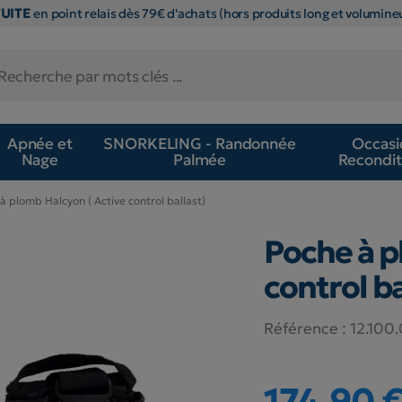
TUITE
en point relais dès 79€ d'achats (hors produits long et volumineu
Apnée et
SNORKELING - Randonnée
Occasi
Nage
Palmée
Recondit
à plomb Halcyon ( Active control ballast)
Poche à p
control ba
Référence :
12.100
174,90 