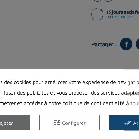
15 jours satisfa
ou remboursé
Partager :
Vous aimerez aussi
ns des cookies pour améliorer votre expérience de navigati
diffuser des publicités et vous proposer des services adapté
étrer et accéder à notre politique de confidentialité à t
tune
done_all
ejeter
Configurer
Ac