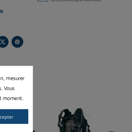
it
on, mesurer
s. Vous
out moment.
cepter