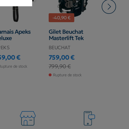
-40,90 €
rnais Apeks
Gilet Beuchat
Harnais H
eluxe
Masterlift Tek
DIR pour
Backplate
PEKS
BEUCHAT
Halcyon
59,00 €
759,00 €
ix
86,40 €
Prix
Prix de base
799,90 €
Prix
Rupture de stock
Rupture de s
Rupture de stock