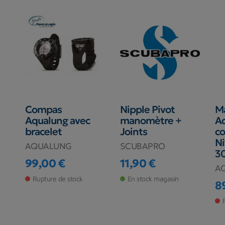
Compas
Nipple Pivot
M
Aqualung avec
manomètre +
A
bracelet
Joints
co
N
AQUALUNG
SCUBAPRO
30
99,00 €
11,90 €
A
Prix
Prix
Rupture de stock
En stock magasin
8
Pr