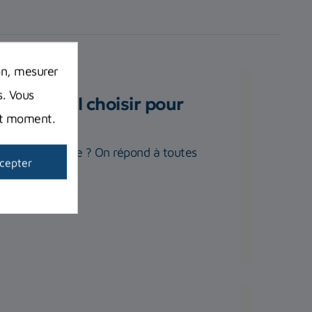
on, mesurer
s. Vous
 matériel choisir pour
out moment.
plet de plongée ? On répond à toutes
cepter