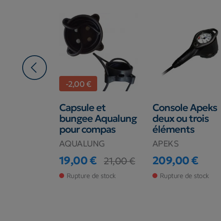
-2,00 €
tre Seac
Capsule et
Console Apeks
t BAR
bungee Aqualung
deux ou trois
pour compas
éléments
AQUALUNG
APEKS
€
19,00 €
209,00 €
21,00 €
Prix
Prix de base
Prix
de stock
Rupture de stock
Rupture de stock