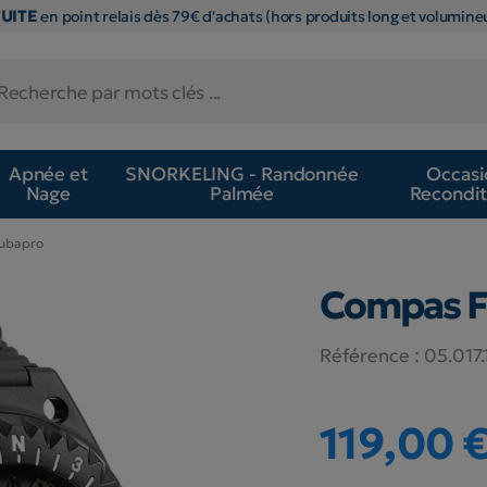
TUITE
en point relais dès 79€ d'achats (hors produits long et volumineu
Apnée et
SNORKELING - Randonnée
Occasi
Nage
Palmée
Recondit
cubapro
Compas F
Référence :
05.017.
119,00 