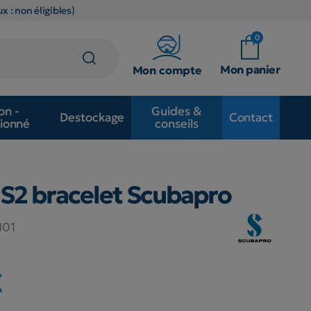
x : non éligibles)
0
Mon panier
Mon compte
on -
Guides &
Destockage
Contact
ionné
conseils
S2 bracelet Scubapro
101
€