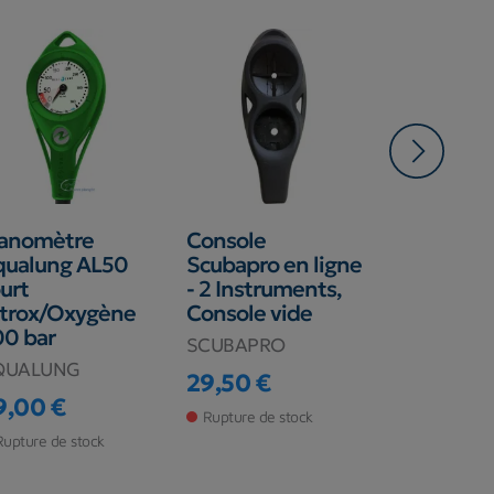
anomètre
Console
Manomèt
qualung AL50
Scubapro en ligne
bouton h
urt
- 2 Instruments,
pression
itrox/Oxygène
Console vide
31,00 €
Prix
0 bar
SCUBAPRO
En stock ma
QUALUNG
29,50 €
Prix
9,00 €
Rupture de stock
ix
Rupture de stock