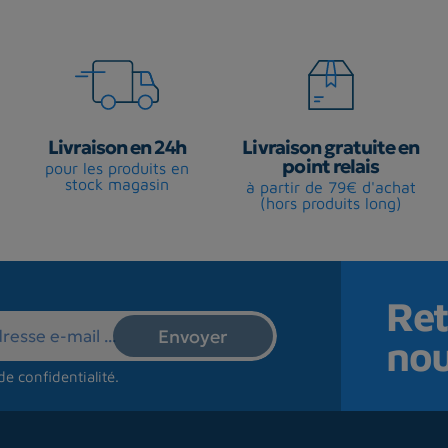
Livraison en 24h
Livraison gratuite en
point relais
pour les produits en
stock magasin
à partir de 79€ d'achat
(hors produits long)
Ret
no
de confidentialité
.