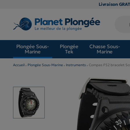
Livraison GRA
Plongée Sous-
Plongée
Chasse Sous-
Marine
Tek
Marine
Accueil
Plongée Sous-Marine
Instruments
Compas FS2 bracelet S