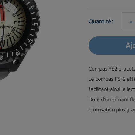
-
Quantité :
Aj
Compas FS2 bracele
Le compas FS-2 affic
facilitant ainsi la le
Doté d’un aimant flo
d’utilisation plus g