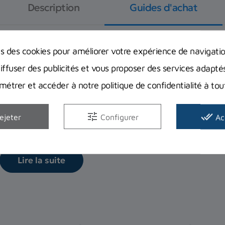
Description
Guides d'achat
ns des cookies pour améliorer votre expérience de navigati
diffuser des publicités et vous proposer des services adapté
Equipement complet de plongée : Quel
étrer et accéder à notre politique de confidentialité à t
bien débuter ?
Vous pensez à investir dans votre premier équipement com
tune
done_all
ejeter
Configurer
Ac
vos interrogations et...
Lire la suite