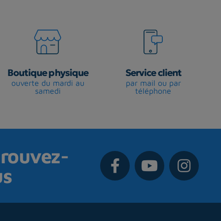
Boutique physique
Service client
ouverte du mardi au
par mail ou par
samedi
téléphone
rouvez-
us