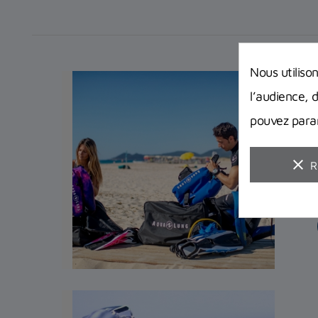
Nous utiliso
l’audience, 
pouvez param
clear
R