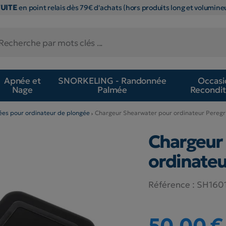
TUITE
en point relais dès 79€ d'achats (hors produits long et volumineu
Apnée et
SNORKELING - Randonnée
Occasi
Nage
Palmée
Recondit
hées pour ordinateur de plongée
Chargeur Shearwater pour ordinateur Peregr
Chargeur
ordinateu
Référence :
SH160
50,00 €