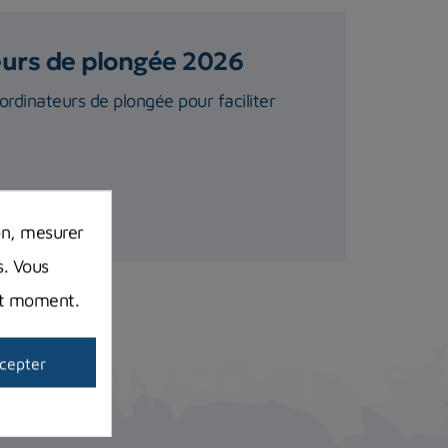
teurs de plongée 2026
rdinateurs de plongée pour faciliter
on, mesurer
s. Vous
out moment.
cepter