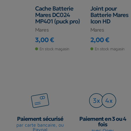
 aladin
Cache Batterie
Joint pour
ec
Mares DC024
Batterie Mares
MP401 (puck pro)
Icon HD
RO
Mares
Mares
€
3,00 €
2,00 €
Prix
Prix
 magasin
En stock magasin
En stock magasin
Paiement sécurisé
Paiement en 3 ou 4
fois
par carte bancaire, ou
Paypal
avec Oney