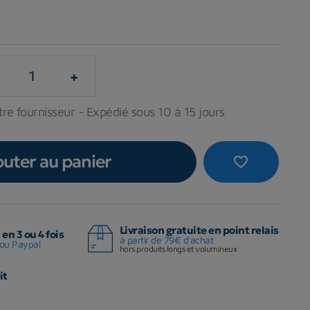
+
re fournisseur - Expédié sous 10 à 15 jours
outer au panier
favorite_border
Livraison gratuite en point relais
en 3 ou 4 fois
à partir de 79€ d'achat
ou Paypal
hors produits longs et volumineux
it