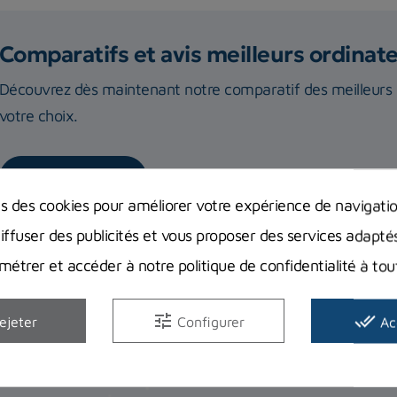
Comparatifs et avis meilleurs ordina
Découvrez dès maintenant notre comparatif des meilleurs o
votre choix.
Lire la suite
ns des cookies pour améliorer votre expérience de navigati
diffuser des publicités et vous proposer des services adapté
étrer et accéder à notre politique de confidentialité à t
tune
done_all
ejeter
Configurer
Ac