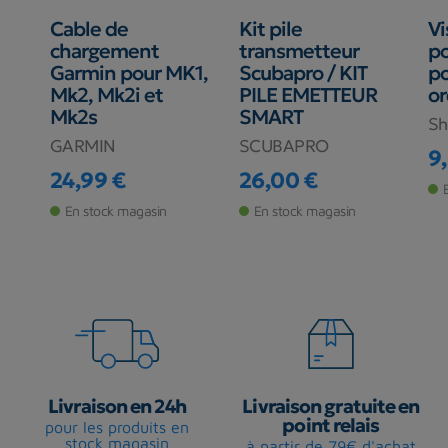
Cable de
Kit pile
Vi
chargement
transmetteur
po
Garmin pour MK1,
Scubapro / KIT
p
Mk2, Mk2i et
PILE EMETTEUR
or
Mk2s
SMART
Sh
GARMIN
SCUBAPRO
9
Pr
24,99 €
26,00 €
Prix
Prix
En stock magasin
En stock magasin
Livraison en 24h
Livraison gratuite en
point relais
pour les produits en
stock magasin
à partir de 79€ d'achat