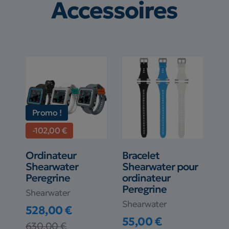
Accessoires
Promo !
-102,00 €
Ordinateur
Bracelet
Shearwater
Shearwater pour
Peregrine
ordinateur
Peregrine
Shearwater
Shearwater
528,00 €
55,00 €
Prix
Prix de base
630,00 €
Prix