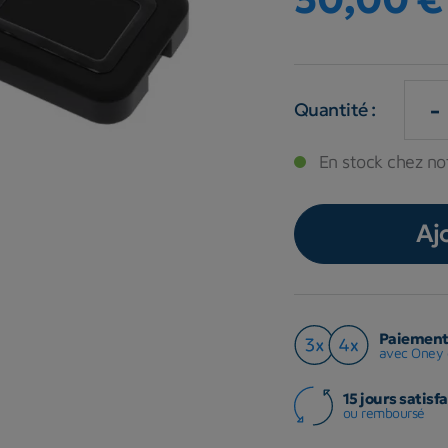
-
Quantité :
En stock chez not
Aj
Paiement 
avec Oney 
15 jours satisfa
ou remboursé