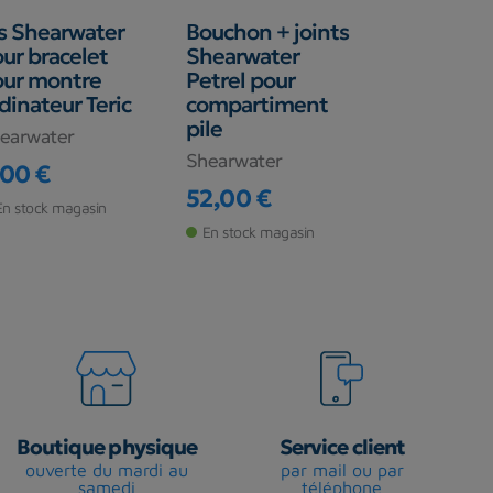
s Shearwater
Bouchon + joints
Kit pile
ur bracelet
Shearwater
MUNDIAL
our montre
Petrel pour
et 3 Beuc
dinateur Teric
compartiment
BEUCHAT
pile
earwater
13,90 €
Shearwater
Prix
,00 €
Rupture de s
ix
52,00 €
En stock magasin
Prix
En stock magasin
Boutique physique
Service client
ouverte du mardi au
par mail ou par
samedi
téléphone