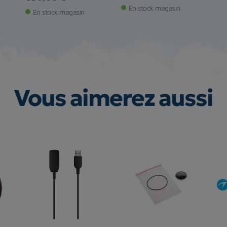
En stock magasin
En stock magasin
Vous aimerez aussi