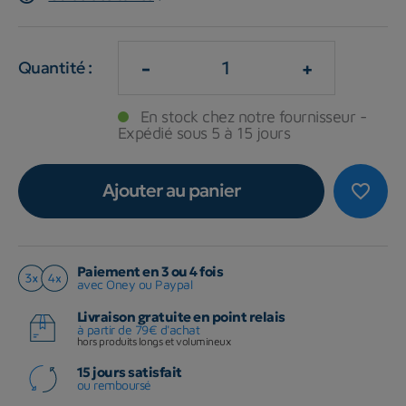
-
+
Quantité :
En stock chez notre fournisseur -
Expédié sous 5 à 15 jours
Ajouter au panier
favorite_border
Paiement en 3 ou 4 fois
avec Oney ou Paypal
Livraison gratuite en point relais
à partir de 79€ d'achat
hors produits longs et volumineux
15 jours satisfait
ou remboursé