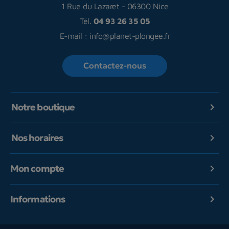
1 Rue du Lazaret
-
06300 Nice
Tél.
04 93 26 35 05
E-mail :
info@planet-plongee.fr
Contactez-nous
Notre boutique

Nos horaires

Mon compte

Informations
