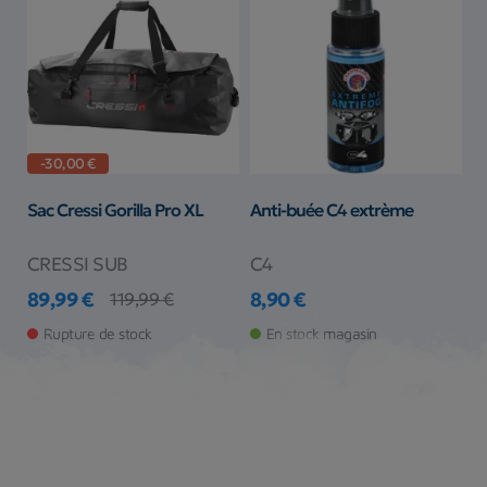
-30,00 €
Sac Cressi Gorilla Pro XL
Anti-buée C4 extrème
CRESSI SUB
C4
89,99 €
8,90 €
119,99 €
Prix
Prix de base
Prix
Rupture de stock
En stock magasin