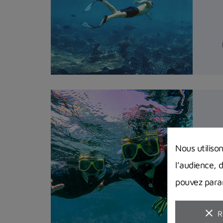
Nous utiliso
l’audience, 
pouvez param
clear
R