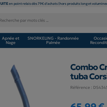
TUITE
en point relais dès 79€ d'achats (hors produits long et volumineu
Apnée et
SNORKELING - Randonnée
Occasi
Nage
Palmée
Recondit
Combo Cre
tuba Cors
Référence :
DS434
65,99 €