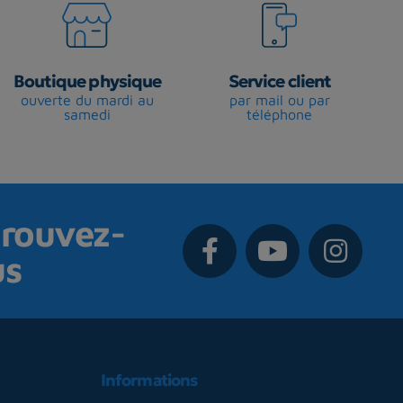
Boutique physique
Service client
ouverte du mardi au
par mail ou par
samedi
téléphone
rouvez-
us
Informations