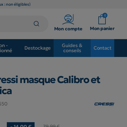
x : non éligibles)
0
Mon panier
Mon compte
on -
Guides &
Destockage
Contact
ionné
conseils
ssi masque Calibro et
ica
550
79,99 €
- 14,00 €