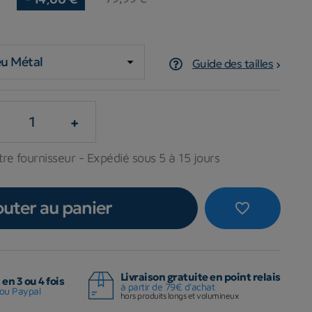
Guide des tailles
+
re fournisseur - Expédié sous 5 à 15 jours
outer au panier
favorite_border
Livraison gratuite en point relais
en 3 ou 4 fois
à partir de 79€ d'achat
ou Paypal
hors produits longs et volumineux