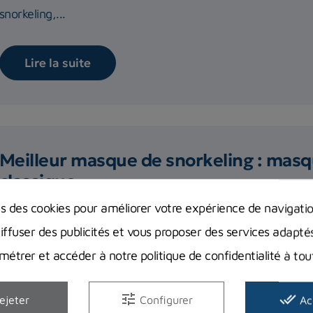
snorkeling,...
Lire la suite
Meilleur masque de snorkeling : masqu
classique
ns des cookies pour améliorer votre expérience de navigati
Dans cet article, nous vous présentons les avantages et in
et du masque...
diffuser des publicités et vous proposer des services adapté
étrer et accéder à notre politique de confidentialité à t
Lire la suite
tune
done_all
ejeter
Configurer
Ac