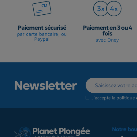
Paiement sécurisé
Paiement en 3 ou 4
fois
par carte bancaire, ou
Paypal
avec Oney
Newsletter
J'accepte la
politique 
Notre bou