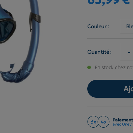
Couleur :
-
Quantité :
En stock chez not
Aj
Paiement 
avec Oney 