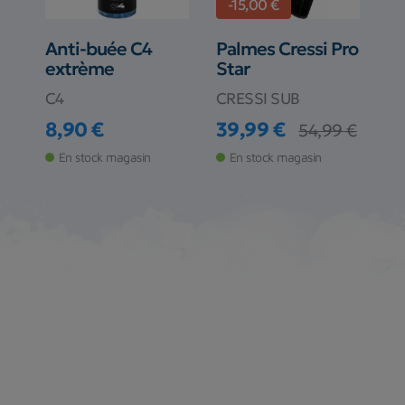
-15,00 €
Anti-buée C4
Palmes Cressi Pro
extrème
Star
C4
CRESSI SUB
8,90 €
39,99 €
54,99 €
Prix
Prix
Prix de base
En stock magasin
En stock magasin