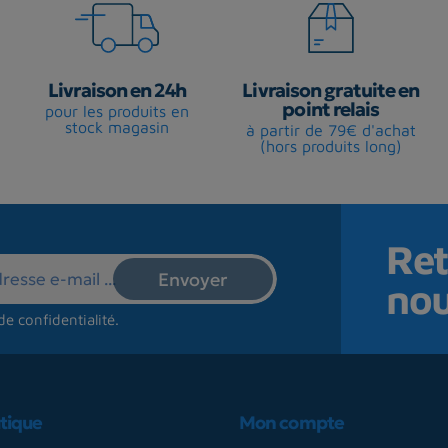
Livraison en 24h
Livraison gratuite en
point relais
pour les produits en
stock magasin
à partir de 79€ d'achat
(hors produits long)
Ret
no
de confidentialité
.
tique
Mon compte