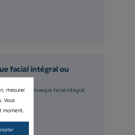
e facial intégral ou
on, mesurer
convénients du masque facial intégral
s. Vous
out moment.
cepter