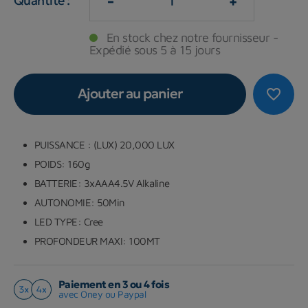
-
+
Quantité :
En stock chez notre fournisseur -
Expédié sous 5 à 15 jours
Ajouter au panier
favorite_border
PUISSANCE : (LUX) 20,000 LUX
POIDS: 160g
BATTERIE: 3xAAA4.5V Alkaline
AUTONOMIE: 50Min
LED TYPE: Cree
PROFONDEUR MAXI: 100MT
Paiement en 3 ou 4 fois
avec Oney ou Paypal