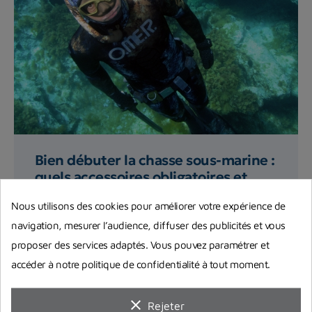
Bien débuter la chasse sous-marine :
quels accessoires obligatoires et
indispensables ?
Nous utilisons des cookies pour améliorer votre expérience de
Quels sont les accessoires pour pouvoir la
navigation, mesurer l’audience, diffuser des publicités et vous
pratiquer en toute quiétude et sécurité ? L'équipe
proposer des services adaptés. Vous pouvez paramétrer et
de Planet Plongée...
accéder à notre politique de confidentialité à tout moment.
Lire la suite
clear
Rejeter