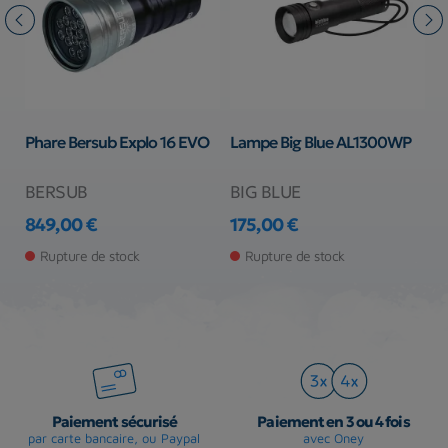
Phare Bersub Explo 16 EVO
Lampe Big Blue AL1300WP
L
T
BERSUB
BIG BLUE
B
849,00 €
175,00 €
9
Prix
Prix
Pr
Rupture de stock
Rupture de stock
Paiement sécurisé
Paiement en 3 ou 4 fois
par carte bancaire, ou Paypal
avec Oney