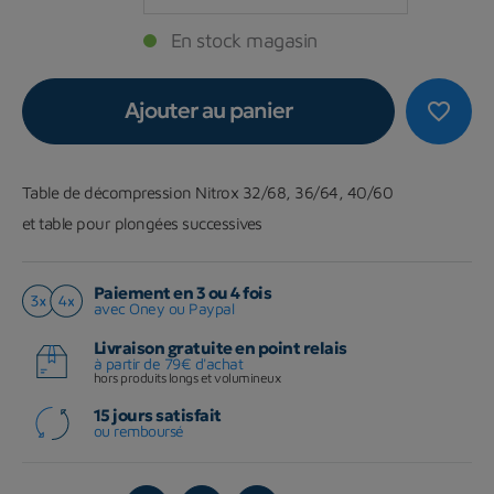
En stock magasin
Ajouter au panier
favorite_border
Table de décompression Nitrox 32/68, 36/64, 40/60
et table pour plongées successives
Paiement en 3 ou 4 fois
avec Oney ou Paypal
Livraison gratuite en point relais
à partir de 79€ d'achat
hors produits longs et volumineux
15 jours satisfait
ou remboursé