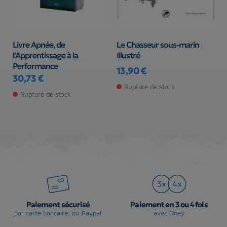
Livre Apnée, de
Le Chasseur sous-marin
P
l’Apprentissage à la
Illustré
R
Performance
13,90 €
2
30,73 €
Prix
Pr
Prix
Rupture de stock
Rupture de stock
Paiement sécurisé
Paiement en 3 ou 4 fois
par carte bancaire, ou Paypal
avec Oney