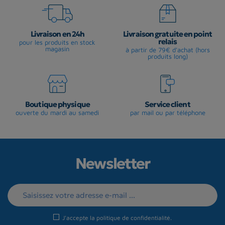
Livraison en 24h
Livraison gratuite en point
relais
pour les produits en stock
magasin
à partir de 79€ d'achat (hors
produits long)
Boutique physique
Service client
ouverte du mardi au samedi
par mail ou par téléphone
Newsletter
J'accepte la
politique de confidentialité
.