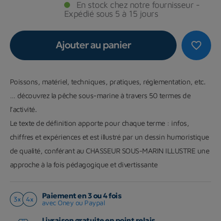
En stock chez notre fournisseur -
Expédié sous 5 à 15 jours
Ajouter au panier
favorite_border
Poissons, matériel, techniques, pratiques, réglementation, etc.
… découvrez la pêche sous-marine à travers 50 termes de
l’activité.
Le texte de définition apporte pour chaque terme : infos,
chiffres et expériences et est illustré par un dessin humoristique
de qualité, conférant au CHASSEUR SOUS-MARIN ILLUSTRE une
approche à la fois pédagogique et divertissante
Paiement en 3 ou 4 fois
avec Oney ou Paypal
Livraison gratuite en point relais