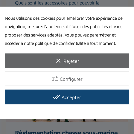
Quels sont les accessoires pour pouvoir la
pratiquer en toute quiétude et sécurité ? L'équipe
de Planet Plongée...
Nous utilisons des cookies pour améliorer votre expérience de
navigation, mesurer l’audience, diffuser des publicités et vous
proposer des services adaptés. Vous pouvez paramétrer et
Lire la suite
accéder à notre politique de confidentialité à tout moment.
clear
Rejeter
tune
Configurer
done_all
Accepter
Règlementation chasse sous-marine