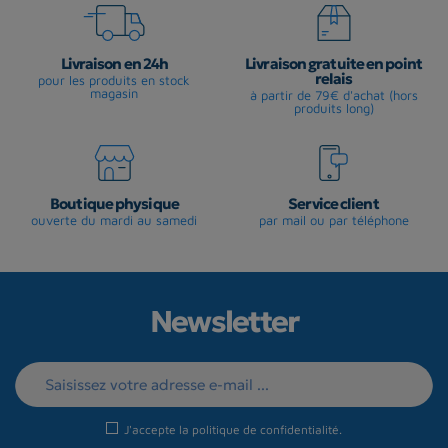
Livraison en 24h
Livraison gratuite en point
relais
pour les produits en stock
magasin
à partir de 79€ d'achat (hors
produits long)
Boutique physique
Service client
ouverte du mardi au samedi
par mail ou par téléphone
Newsletter
J'accepte la
politique de confidentialité
.