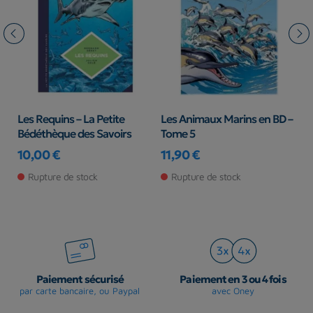
le
Les Requins – La Petite
Les Animaux Marins en BD –
L
Bédéthèque des Savoirs
Tome 5
T
10,00 €
11,90 €
1
Prix
Prix
Pr
Rupture de stock
Rupture de stock
Paiement sécurisé
Paiement en 3 ou 4 fois
par carte bancaire, ou Paypal
avec Oney