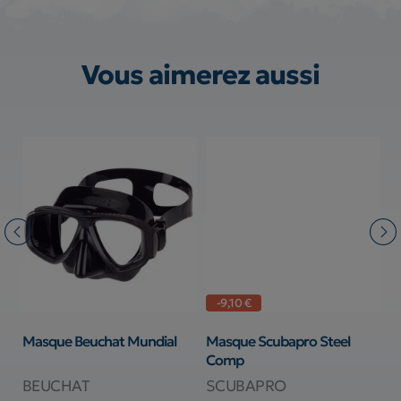
Vous aimerez aussi
-9,10 €
t
Masque Beuchat Mundial
Masque Scubapro Steel
M
Comp
BEUCHAT
SCUBAPRO
C