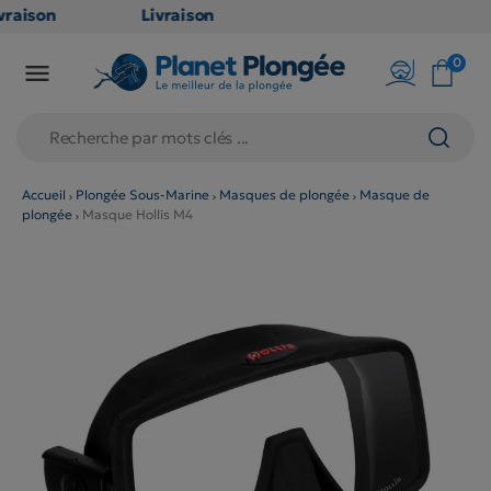
raison
Livraison
TUITE
GRATUITE
0

oint
en point
is dès
relais dès
79€
hats
d'achats
s
(hors
Accueil
Plongée Sous-Marine
Masques de plongée
Masque de
plongée
Masque Hollis M4
uits
produits
 et
long et
umineux
volumineux
n
: non
ibles)
éligibles)