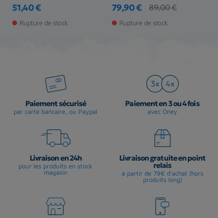
51,40 €
79,90 €
6
89,00 €
Prix
Prix
Prix de base
Pr
Pr
Rupture de stock
Rupture de stock
Paiement sécurisé
Paiement en 3 ou 4 fois
par carte bancaire, ou Paypal
avec Oney
Livraison en 24h
Livraison gratuite en point
relais
pour les produits en stock
magasin
à partir de 79€ d'achat (hors
produits long)