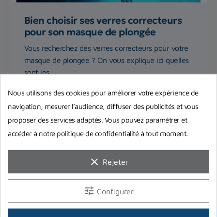
Bien choisir ses verres correcteurs
pour son masque de plongée
Vous recherchez des verres correcteurs pour votre
masque de plongée ? On vous explique ici quelles
sont les...
Nous utilisons des cookies pour améliorer votre expérience de
Lire la suite
navigation, mesurer l’audience, diffuser des publicités et vous
proposer des services adaptés. Vous pouvez paramétrer et
accéder à notre politique de confidentialité à tout moment.
clear
Rejeter
tune
Configurer