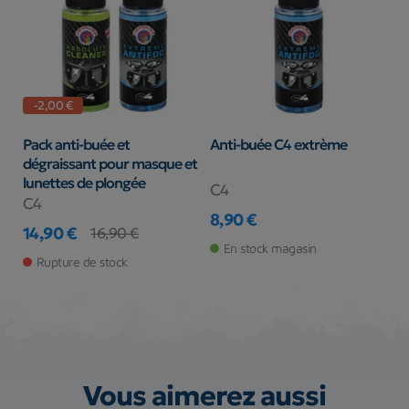
-2,00 €
Pack anti-buée et
Anti-buée C4 extrème
dégraissant pour masque et
lunettes de plongée
C4
C4
8,90 €
14,90 €
Prix
16,90 €
Prix
Prix de base
En stock magasin
Rupture de stock
Vous aimerez aussi