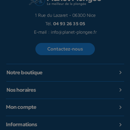
1 Rue du Lazaret
-
06300 Nice
Tél.
04 93 26 35 05
E-mail :
info@planet-plongee.fr
Contactez-nous
Notre boutique

Nos horaires

Mon compte

Informations
