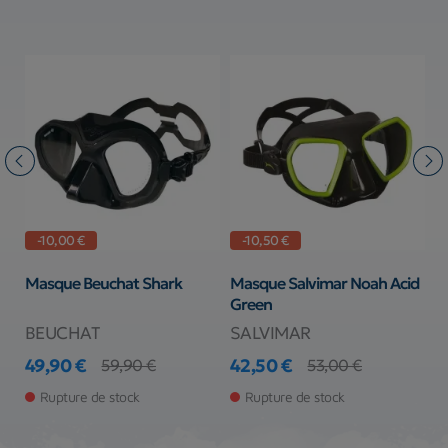
-10,00 €
-10,50 €
k
Masque Beuchat Shark
Masque Salvimar Noah Acid
B
Green
BEUCHAT
SALVIMAR
S
49,90 €
42,50 €
7
59,90 €
53,00 €
Prix
Prix de base
Prix
Prix de base
Pr
Rupture de stock
Rupture de stock