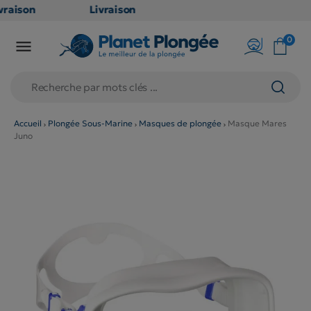
raison
Livraison
TUITE
GRATUITE
0

oint
en point
is dès
relais dès
79€
chats
d'achats
s
(hors
Accueil
Plongée Sous-Marine
Masques de plongée
Masque Mares
Juno
duits
produits
 et
long et
umineux
volumineux
n
: non
ibles)
éligibles)