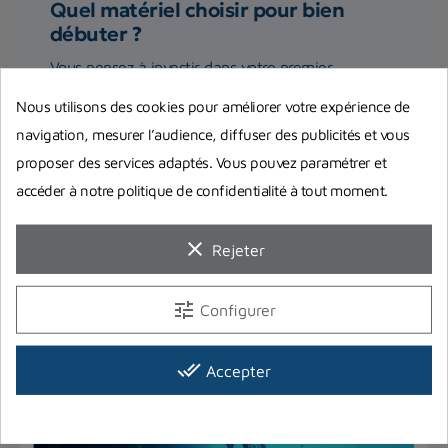
Quel matériel choisir pour bien
débuter ?
Vous pensez à investir dans votre premier
équipement complet de plongée ? On répond à
Nous utilisons des cookies pour améliorer votre expérience de
toutes vos interrogations et...
navigation, mesurer l’audience, diffuser des publicités et vous
proposer des services adaptés. Vous pouvez paramétrer et
Lire la suite
accéder à notre politique de confidentialité à tout moment.
clear
Rejeter
tune
Configurer
done_all
Accepter