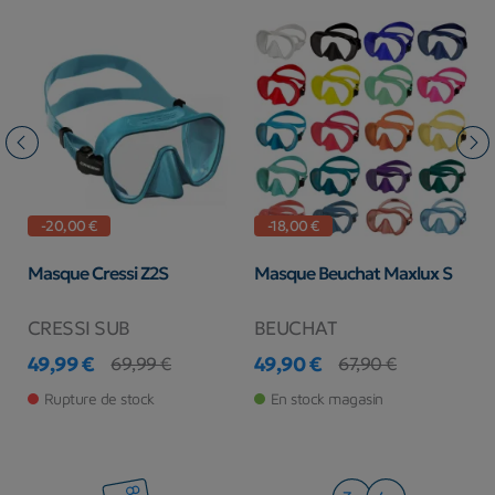
-20,00 €
-18,00 €
am
Masque Cressi Z2S
Masque Beuchat Maxlux S
M
CRESSI SUB
BEUCHAT
S
49,99 €
49,90 €
6
69,99 €
67,90 €
Prix
Prix de base
Prix
Prix de base
Pr
Rupture de stock
En stock magasin