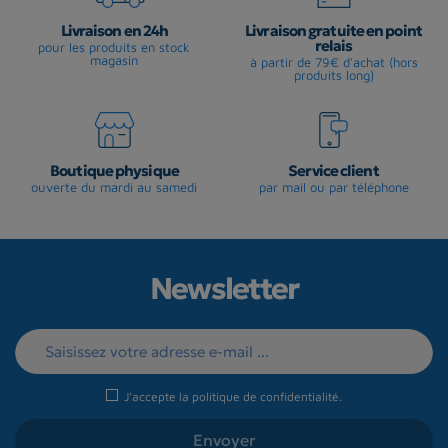
Livraison en 24h
Livraison gratuite en point
relais
pour les produits en stock
magasin
à partir de 79€ d'achat (hors
produits long)
Boutique physique
Service client
ouverte du mardi au samedi
par mail ou par téléphone
Newsletter
J'accepte la
politique de confidentialité
.