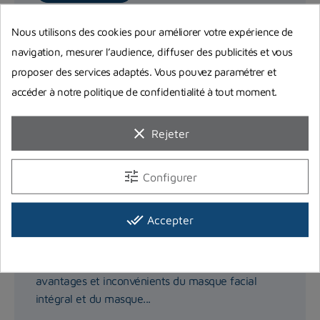
Nous utilisons des cookies pour améliorer votre expérience de
navigation, mesurer l’audience, diffuser des publicités et vous
proposer des services adaptés. Vous pouvez paramétrer et
accéder à notre politique de confidentialité à tout moment.
clear
Rejeter
tune
Configurer
done_all
Meilleur masque de snorkeling :
Accepter
masque facial intégral ou classique
Dans cet article, nous vous présentons les
avantages et inconvénients du masque facial
intégral et du masque...