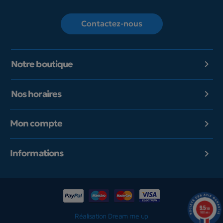
Contactez-nous
Notre boutique

Nos horaires

Mon compte

Informations

9.5
/10
1602 avis
Réalisation Dream me up