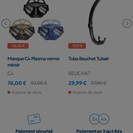
-16,00 €
-7,91 €
Masque C4 Plasma verres
Tuba Beuchat Tubair
M
miroir
C4
BEUCHAT
C
76,00 €
29,99 €
3
92,00 €
37,90 €
Prix
Prix de base
Prix
Prix de base
Pr
Pr
Rupture de stock
Rupture de stock
Paiement sécurisé
Paiement en 3 ou 4 fois