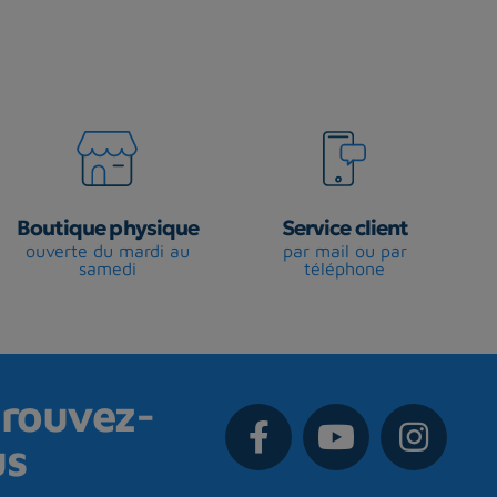
Boutique physique
Service client
ouverte du mardi au
par mail ou par
samedi
téléphone
rouvez-
us