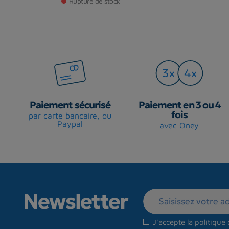
Rupture de stock
Paiement sécurisé
Paiement en 3 ou 4
fois
par carte bancaire, ou
Paypal
avec Oney
Newsletter
J'accepte la
politique 