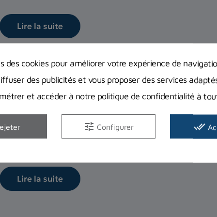
Lire la suite
ns des cookies pour améliorer votre expérience de navigati
diffuser des publicités et vous proposer des services adapté
Comment bien choisir son ordinateur 
étrer et accéder à notre politique de confidentialité à t
Pas si simple de choisir son ordinateur de plongée avec to
tune
done_all
! On vous livre...
ejeter
Configurer
Ac
Lire la suite