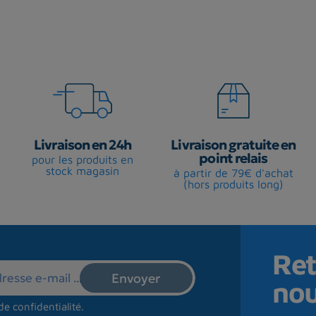
Livraison en 24h
Livraison gratuite en
point relais
pour les produits en
stock magasin
à partir de 79€ d'achat
(hors produits long)
Ret
no
de confidentialité
.