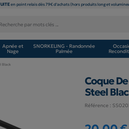
TUITE
en point relais dès 79€ d'achats (hors produits long et volumineu
Apnée et
SNORKELING - Randonnée
Occasi
Nage
Palmée
Recondit
l Black
Coque De
Steel Bla
Référence :
SS020
20,00 €