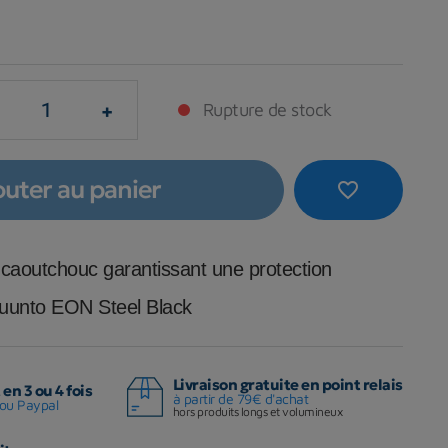
+
Rupture de stock
outer au panier
favorite_border
 caoutchouc garantissant une protection
Suunto EON Steel Black
Livraison gratuite en point relais
en 3 ou 4 fois
à partir de 79€ d'achat
ou Paypal
hors produits longs et volumineux