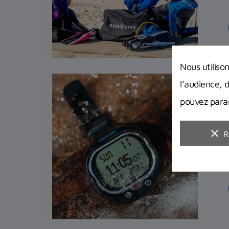
Nous utiliso
l’audience, 
pouvez param
clear
R