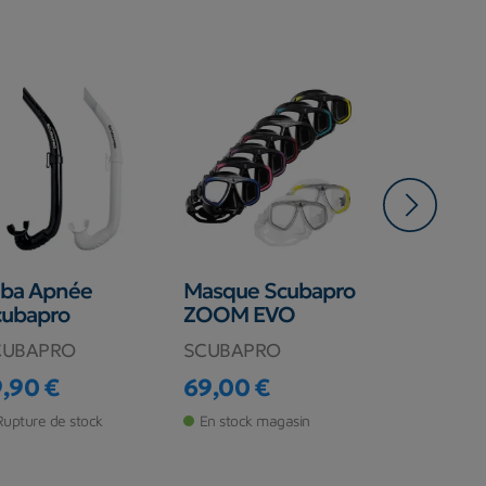
uba Apnée
Masque Scubapro
Bottillons
cubapro
ZOOM EVO
Plongée 
Thermiq
CUBAPRO
SCUBAPRO
APEKS
9,90 €
69,00 €
ix
Prix
159,00 €
Prix
Rupture de stock
En stock magasin
Rupture de s