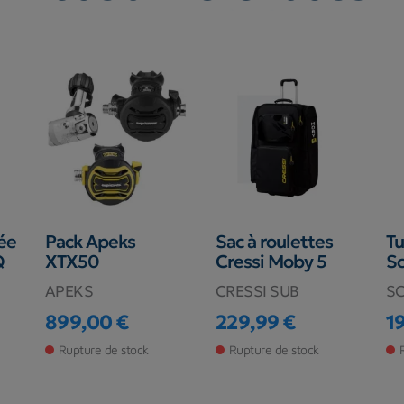
ée
Pack Apeks
Sac à roulettes
T
Q
XTX50
Cressi Moby 5
S
APEKS
CRESSI SUB
S
899,00 €
229,99 €
1
Prix
Prix
Pr
Rupture de stock
Rupture de stock