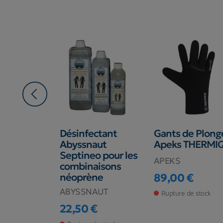
 SK-8
Désinfectant
Gants de Plong
 Avec
Abyssnaut
Apeks THERMI
n Avant
Septineo pour les
APEKS
nsole
combinaisons
néoprène
89,00 €
Prix
ABYSSNAUT
Rupture de stock
€
22,50 €
de stock
Prix