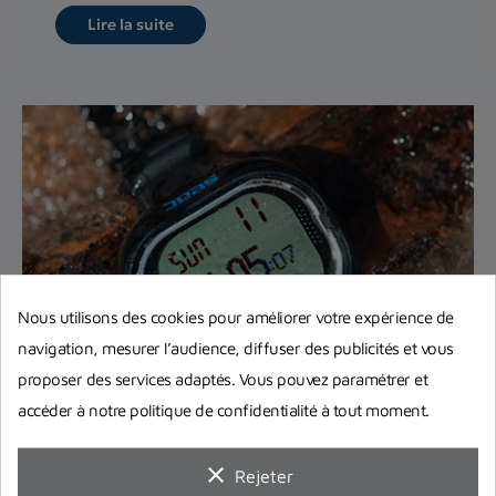
Lire la suite
Nous utilisons des cookies pour améliorer votre expérience de
navigation, mesurer l’audience, diffuser des publicités et vous
proposer des services adaptés. Vous pouvez paramétrer et
Comment bien choisir son
ordinateur de plongée ?
accéder à notre politique de confidentialité à tout moment.
Pas si simple de choisir son ordinateur de plongée
clear
avec tous ces modèles proposés sur le marché !
Rejeter