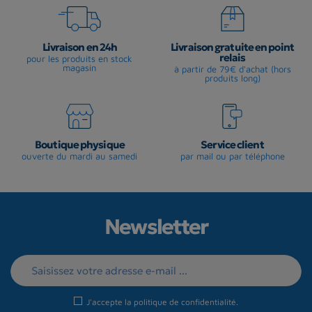
Livraison en 24h
Livraison gratuite en point
relais
pour les produits en stock
magasin
à partir de 79€ d'achat (hors
produits long)
Boutique physique
Service client
ouverte du mardi au samedi
par mail ou par téléphone
Newsletter
J'accepte la
politique de confidentialité
.