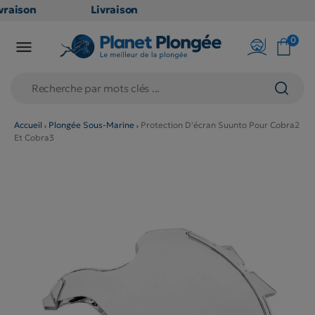
raison
Livraison
ATUITE
GRATUITE
0

point
en point
is dès
relais dès
79€
chats
d'achats
rs
(hors
Accueil
Plongée Sous-Marine
Protection D'écran Suunto Pour Cobra2
Et Cobra3
duits
produits
 et
long et
umineux
volumineux
n
: non
ibles)
éligibles)