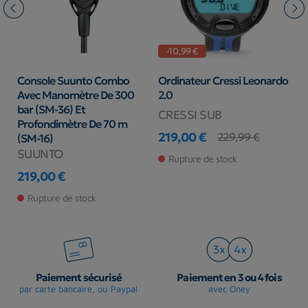
-10,99 €
Console Suunto Combo
Ordinateur Cressi Leonardo
D
Avec Manomètre De 300
2.0
8
bar (SM-36) Et
CRESSI SUB
M
Profondimètre De 70 m
219,00 €
8
229,99 €
(SM-16)
Prix
Prix de base
Pr
SUUNTO
Rupture de stock
219,00 €
Prix
Rupture de stock
Paiement sécurisé
Paiement en 3 ou 4 fois
par carte bancaire, ou Paypal
avec Oney