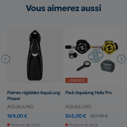
Vous aimerez aussi
-276,90 €
Palmes réglables AquaLung
Pack Aqualung Helix Pro
K
Phazer
E
N
AQUALUNG
AQUALUNG
S
169,00 €
545,00 €
821,90 €
Prix
Prix
Prix de base
2
Pr
Rupture de stock
Rupture de stock