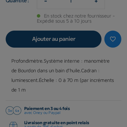
-
+
Quantité :
En stock chez notre fournisseur -
Expédié sous 5 à 10 jours
Ajouter au panier
favorite_border
Profondimètre.Système interne : manomètre
de Bourdon dans un bain d’huile.Cadran :
luminescent.Échelle : 0 à 70 m (par incréments
de 1 m
Paiement en 3 ou 4 fois
avec Oney ou Paypal
Livraison gratuite en point relais
à partir de 79€ d'achat