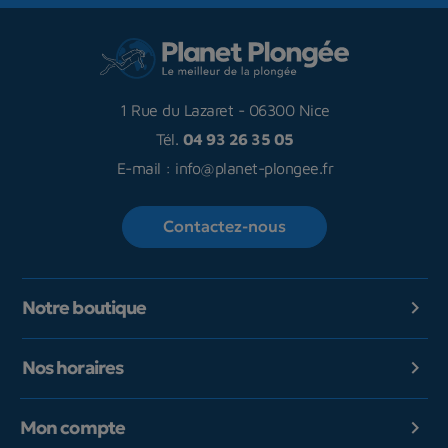
1 Rue du Lazaret
-
06300 Nice
Tél.
04 93 26 35 05
E-mail :
info@planet-plongee.fr
Contactez-nous
Notre boutique

Nos horaires

Mon compte
