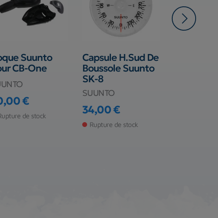
oque Suunto
Capsule H.Sud De
Tuba Apn
our CB-One
Boussole Suunto
Scubapro
SK-8
UUNTO
SCUBAPRO
SUUNTO
0,00 €
19,90 €
ix
Prix
34,00 €
Prix
Rupture de stock
Rupture de s
Rupture de stock