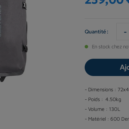
-
Quantité :
En stock chez not
Aj
- Dimensions :
72x
- Poids : 4.50kg
- Volume : 130L
- Matériel :
600 Den