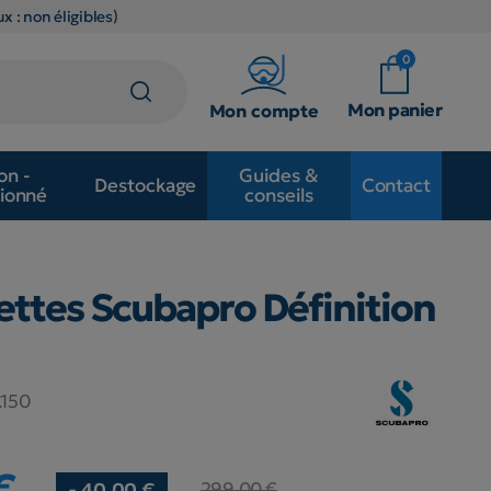
x : non éligibles)
0
Mon panier
Mon compte
on -
Guides &
Destockage
Contact
ionné
conseils
lettes Scubapro Définition
.150
€
299,00 €
- 40,00 €