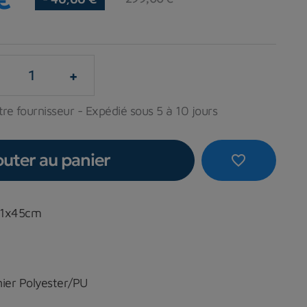
+
re fournisseur - Expédié sous 5 à 10 jours
outer au panier
favorite_border
41x45cm
ier Polyester/PU