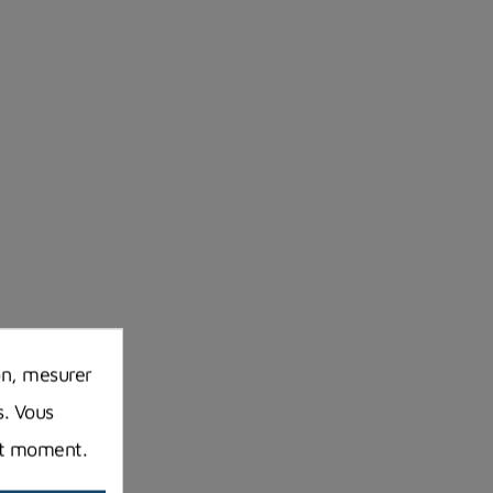
on, mesurer
s. Vous
out moment.