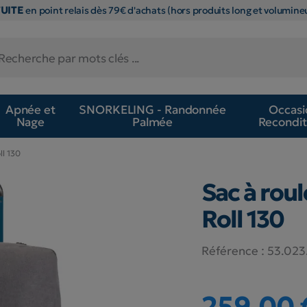
TUITE
en point relais dès 79€ d'achats (hors produits long et volumineu
Apnée et
SNORKELING - Randonnée
Occasi
Nage
Palmée
Recondit
ll 130
Sac à rou
Roll 130
Référence :
53.023
259,00 