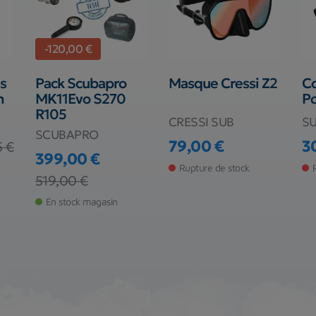
-120,00 €
s
Pack Scubapro
Masque Cressi Z2
C
n
MK11Evo S270
P
R105
CRESSI SUB
S
SCUBAPRO
79,00 €
3
5 €
Prix
Pr
399,00 €
Rupture de stock
Prix
Prix de base
519,00 €
En stock magasin