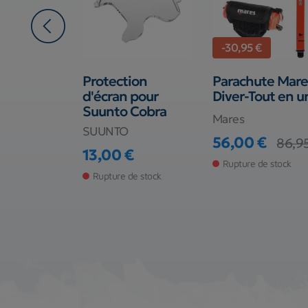
-30,95 €
 Mares
Protection
Parachute Mare
ream
d'écran pour
Diver-Tout en u
Suunto Cobra
Mares
SUUNTO
€
56,00 €
86,9
Prix
Prix de base
13,00 €
Prix
de stock
Rupture de stock
Rupture de stock