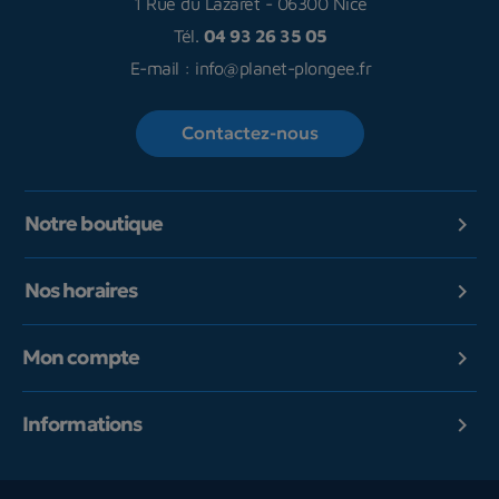
1 Rue du Lazaret
-
06300 Nice
Tél.
04 93 26 35 05
E-mail :
info@planet-plongee.fr
Contactez-nous
Notre boutique

Nos horaires

Mon compte

Informations
