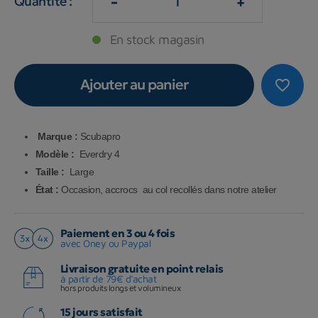
-
+
Quantité :
En stock magasin
Ajouter au panier
favorite_border
Marque :
Scubapro
Modèle :
Everdry 4
Taille :
Large
État :
Occasion, accrocs au col recollés dans notre atelier
Paiement en 3 ou 4 fois
avec Oney ou Paypal
Livraison gratuite en point relais
à partir de 79€ d'achat
hors produits longs et volumineux
15 jours satisfait