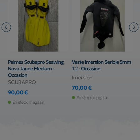
Palmes Scubapro Seawing
Veste Imersion Seriole 5mm
B
Nova Jaune Medium -
T.2 - Occasion
2
Occasion
Imersion
3
SCUBAPRO
Pr
70,00 €
90,00 €
Prix
Prix
En stock magasin
En stock magasin