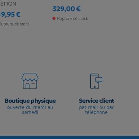
PETTON
CRESSI SU
329,00 €
Prix
89,95 €
195,00 €
ix
Rupture de stock
Prix
Prix de ba
259,99 €
Rupture de stock
Rupture de s
Boutique physique
Service client
ouverte du mardi au
par mail ou par
samedi
téléphone