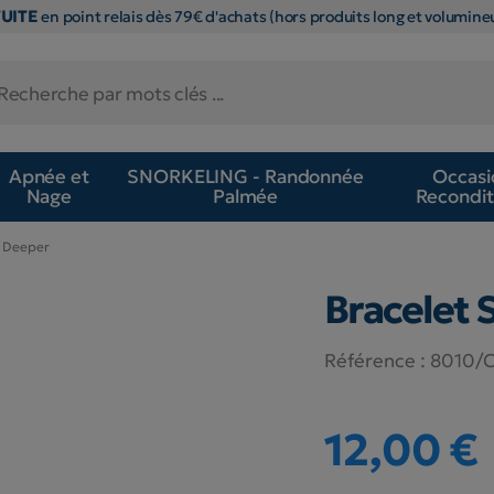
TUITE
en point relais dès 79€ d'achats (hors produits long et volumineu
Apnée et
SNORKELING - Randonnée
Occasi
Nage
Palmée
Recondit
r Deeper
Bracelet 
Référence :
8010/
12,00 €