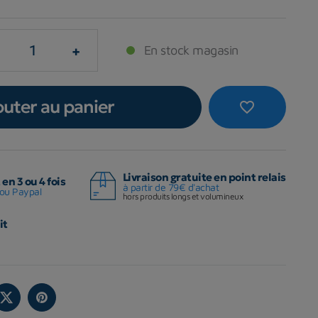
+
En stock magasin
outer au panier
favorite_border
Livraison gratuite en point relais
en 3 ou 4 fois
à partir de 79€ d'achat
ou Paypal
hors produits longs et volumineux
it