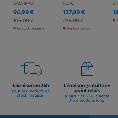
SALVIMAR
SEAC
S
96,99 €
127,89 €
1
Pr
Prix
Prix de base
Prix
Prix de base
109,00 €
239,00 €
En stock magasin
Rupture de stock
Livraison en 24h
Livraison gratuite en
point relais
pour les produits en
stock magasin
à partir de 79€ d'achat
(hors produits long)