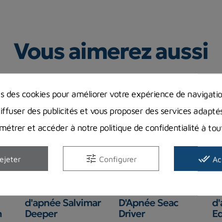
Vous aimerez aussi
ns des cookies pour améliorer votre expérience de navigati
diffuser des publicités et vous proposer des services adapté
étrer et accéder à notre politique de confidentialité à t
tune
done_all
ejeter
Configurer
Ac
-12,01 €
-111,11 €
Ordinateur
Ordinateur
Or
d'apnée Salvimar
D'Apnée Seac
d'
n
Deeper
Driver
E