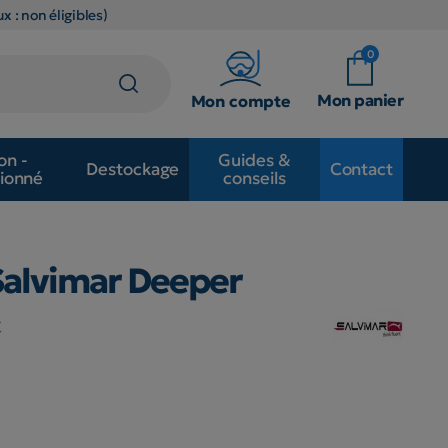
x : non éligibles)
0
Mon panier
Mon compte
on -
Guides &
Destockage
Contact
ionné
conseils
Salvimar Deeper
C