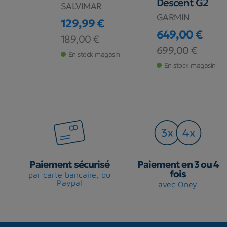
Descent G2
AR
SALVIMAR
GARMIN
 €
129,99 €
649,00 €
base
Prix
Prix de base
€
189,00 €
Prix
Prix de base
699,00 €
de stock
En stock magasin
En stock magasin
Paiement sécurisé
Paiement en 3 ou 4
fois
par carte bancaire, ou
Paypal
avec Oney