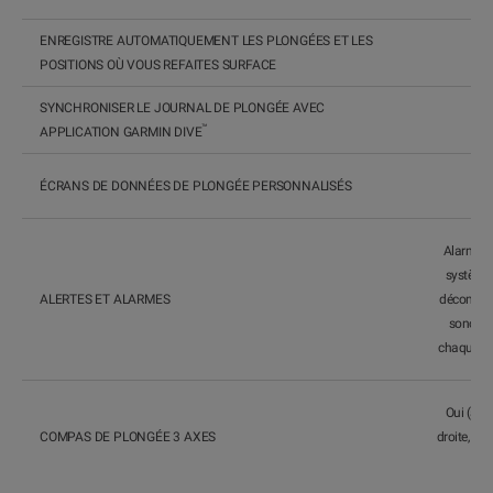
ENREGISTRE AUTOMATIQUEMENT LES PLONGÉES ET LES
POSITIONS OÙ VOUS REFAITES SURFACE
SYNCHRONISER LE JOURNAL DE PLONGÉE AVEC
™
APPLICATION GARMIN DIVE
ÉCRANS DE DONNÉES DE PLONGÉE PERSONNALISÉS
Alarmes s
système 
ALERTES ET ALARMES
décompre
sonores 
chaque mo
Oui (ave
COMPAS DE PLONGÉE 3 AXES
droite, 90°