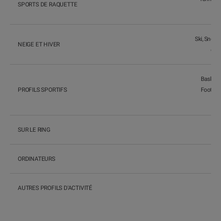
SPORTS DE RAQUETTE
Ski, Snowb
NEIGE ET HIVER
de r
Basket-b
PROFILS SPORTIFS
Football
SUR LE RING
ORDINATEURS
AUTRES PROFILS D'ACTIVITÉ