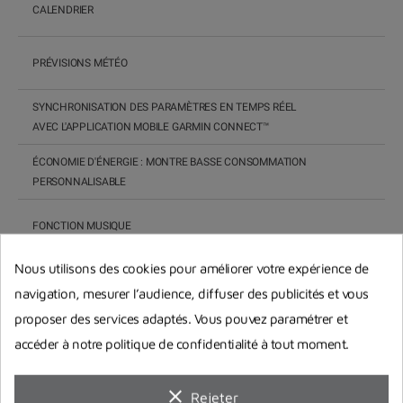
CALENDRIER
PRÉVISIONS MÉTÉO
SYNCHRONISATION DES PARAMÈTRES EN TEMPS RÉEL
AVEC L'APPLICATION MOBILE GARMIN CONNECT™
ÉCONOMIE D'ÉNERGIE : MONTRE BASSE CONSOMMATION
PERSONNALISABLE
FONCTION MUSIQUE
Nous utilisons des cookies pour améliorer votre expérience de
TROUVER MON TÉLÉPHONE
navigation, mesurer l’audience, diffuser des publicités et vous
proposer des services adaptés. Vous pouvez paramétrer et
FONCTION TROUVER MA MONTRE
accéder à notre politique de confidentialité à tout moment.
LOCALISER MON TÉLÉPHONE PENDANT UNE ACTIVITÉ
clear
Rejeter
AVEC GPS