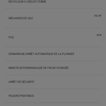
RECYCLEUR À CIRCUIT FERMÉ
Air, nitro
MÉLANGES DE GAZ
Jusqu'à
PO2
DÉMARRAGE/ARRÊT AUTOMATIQUE DE LA PLONGÉE
MINUTEUR PERSONNALISÉ DE FIN DE PLONGÉE
ARRÊT DE SÉCURITÉ
O
PALIERS PROFONDS
Oui