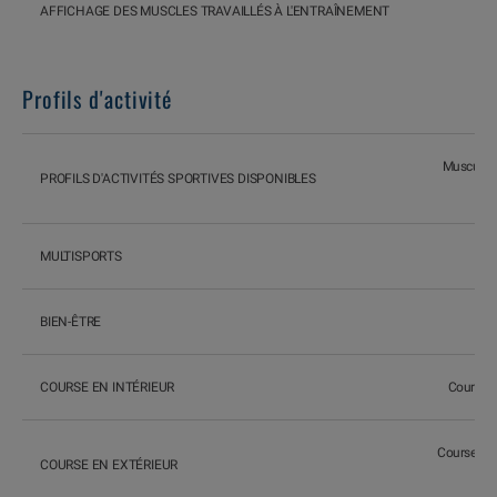
AFFICHAGE DES MUSCLES TRAVAILLÉS À L'ENTRAÎNEMENT
Profils d'activité
Musculatio
PROFILS D'ACTIVITÉS SPORTIVES DISPONIBLES
MULTISPORTS
BIEN-ÊTRE
COURSE EN INTÉRIEUR
Course su
Course à pi
COURSE EN EXTÉRIEUR