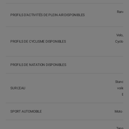
Randonné
PROFILS D'ACTIVITÉS DE PLEIN AIR DISPONIBLES
Velo, Vél
PROFILS DE CYCLISME DISPONIBLES
Cyclotouri
PROFILS DE NATATION DISPONIBLES
Stand up 
SUR L'EAU
voile, P
Boué
SPORT AUTOMOBILE
Moto sur r
Tennis, P