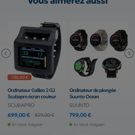
Vous aimerez aussi
-130,00 €
Ordinateur Galileo 2 G2
Ordinateur de plongée
O
Scubapro écran couleur
Suunto Ocean
T
SCUBAPRO
SUUNTO
S
699,00 €
799,00 €
8
829,00 €
Prix
Prix de base
Prix
Pr
En stock magasin
En stock magasin