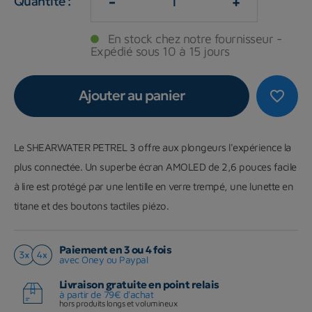
-
+
Quantité :
En stock chez notre fournisseur -
Expédié sous 10 à 15 jours
Ajouter au panier
favorite_border
Le SHEARWATER PETREL 3 offre aux plongeurs l'expérience la
plus connectée. Un superbe écran AMOLED de 2,6 pouces facile
à lire est protégé par une lentille en verre trempé, une lunette en
titane et des boutons tactiles piézo.
Paiement en 3 ou 4 fois
avec Oney ou Paypal
Livraison gratuite en point relais
à partir de 79€ d'achat
hors produits longs et volumineux