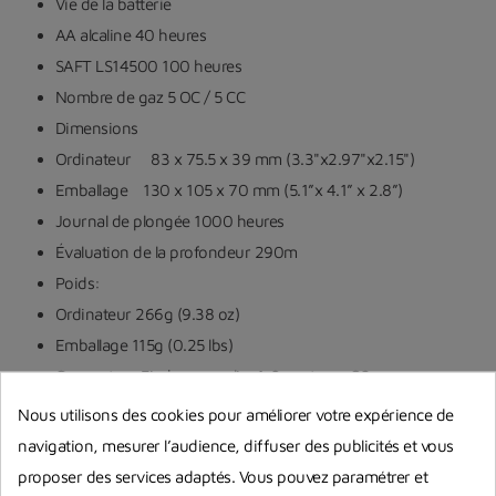
Vie de la batterie
AA alcaline 40 heures
SAFT LS14500 100 heures
Nombre de gaz 5 OC / 5 CC
Dimensions
Ordinateur
83 x 75.5 x 39 mm (3.3"x2.97"x2.15")
Emballage
130 x 105 x 70 mm (5.1”x 4.1” x 2.8”)
Journal de plongée 1000 heures
Évaluation de la profondeur 290m
Poids:
Ordinateur 266g (9.38 oz)
Emballage 115g (0.25 lbs)
Connecteur Fischer pour lire 1-3 capteurs O2
Nous utilisons des cookies pour améliorer votre expérience de
navigation, mesurer l’audience, diffuser des publicités et vous
proposer des services adaptés. Vous pouvez paramétrer et