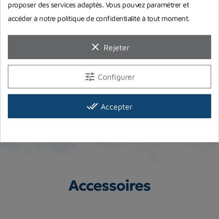
proposer des services adaptés. Vous pouvez paramétrer et
Equipement complet de plongée :
accéder à notre politique de confidentialité à tout moment.
Quel matériel choisir pour bien
débuter ?
clear
Rejeter
Vous pensez à investir dans votre premier
équipement complet de plongée ? On répond à
tune
Configurer
toutes vos interrogations et...
done_all
Accepter
Lire la suite
Accessoires