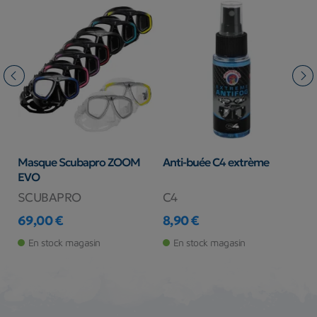
Masque Scubapro ZOOM
Anti-buée C4 extrème
M
EVO
S
SCUBAPRO
C4
S
69,00 €
8,90 €
8
Prix
Prix
Pr
Pr
En stock magasin
En stock magasin