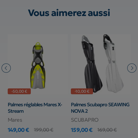
Vous aimerez aussi
-50,00 €
-10,00 €
Palmes réglables Mares X-
Palmes Scubapro SEAWING
P
Stream
NOVA 2
L
Mares
SCUBAPRO
C
149,00 €
159,00 €
5
199,00 €
169,00 €
Prix
Prix de base
Prix
Prix de base
Pr
Pr