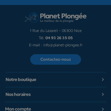
1 Rue du Lazaret
-
06300 Nice
Tél.
04 93 26 35 05
E-mail :
info@planet-plongee.fr
Contactez-nous
Notre boutique

Nos horaires

Mon compte
