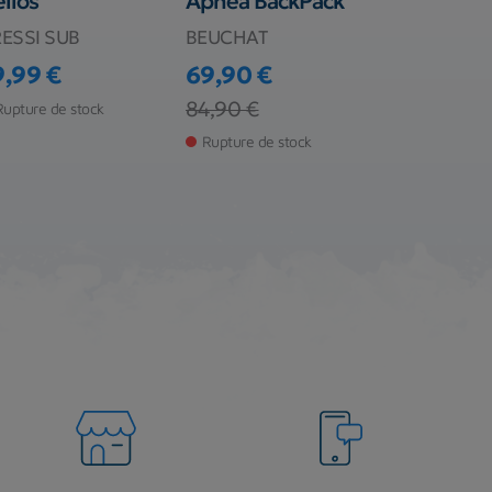
lios
Apnea BackPack
Dry Gara
ESSI SUB
BEUCHAT
CRESSI SU
9,99 €
69,90 €
58,99 €
ix
Prix
Prix de ba
Prix
Prix de base
84,90 €
Rupture de stock
Rupture de s
Rupture de stock