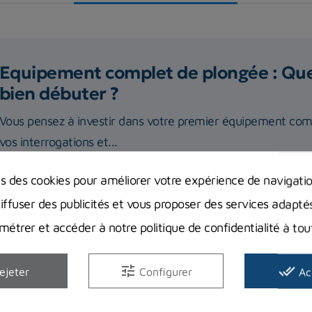
Equipement complet de plongée : Quel
bien débuter ?
Vous pensez à investir dans votre premier équipement com
vos interrogations et...
ns des cookies pour améliorer votre expérience de navigati
Lire la suite
diffuser des publicités et vous proposer des services adapté
étrer et accéder à notre politique de confidentialité à t
tune
done_all
ejeter
Configurer
Ac