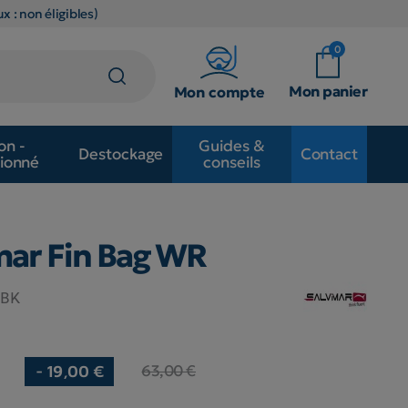
x : non éligibles)
0
Mon panier
Mon compte
on -
Guides &
Destockage
Contact
ionné
conseils
mar Fin Bag WR
4BK
63,00 €
- 19,00 €