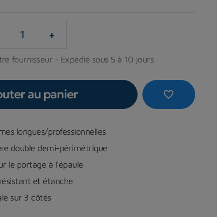
+
re fournisseur - Expédié sous 5 à 10 jours
outer au panier
favorite_border
lmes longues/professionnelles
ière double demi-périmétrique
ur le portage à l'épaule
résistant et étanche
le sur 3 côtés