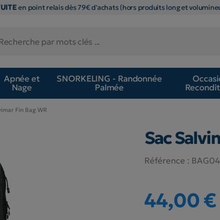
TUITE
en point relais dès 79€ d'achats (hors produits long et volumineu
Apnée et
SNORKELING - Randonnée
Occasi
Nage
Palmée
Recondit
vimar Fin Bag WR
Sac Salvi
Référence :
BAG0
44,00 €