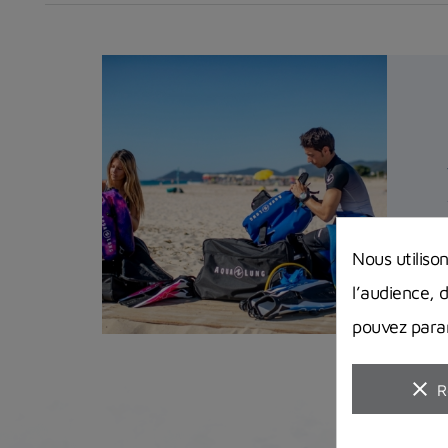
Nous utiliso
l’audience, 
pouvez param
clear
R