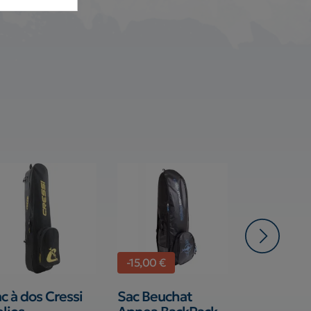
-15,00 €
-21,00 €
c à dos Cressi
Sac Beuchat
Sac à dos 