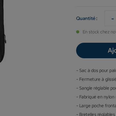
-
Quantité :
En stock chez not
Aj
- Sac à dos pour pa
- Fermeture à gliss
- Sangle réglable po
- Fabriqué en nylon 
- Large poche fronta
- Bretelles réglables