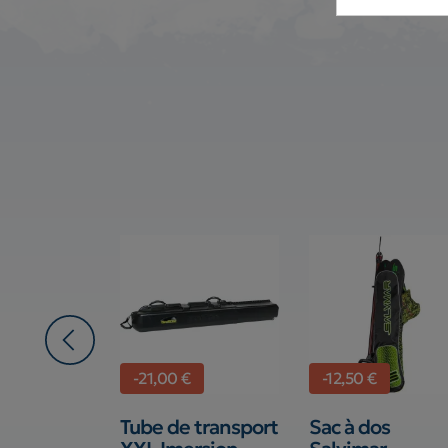
-21,00 €
-12,50 €
pnée
Tube de transport
Sac à dos