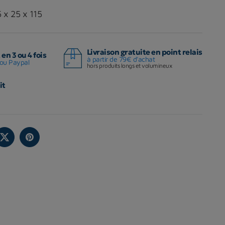
 x 25 x 115
Livraison gratuite en point relais
en 3 ou 4 fois
à partir de 79€ d'achat
ou Paypal
hors produits longs et volumineux
it