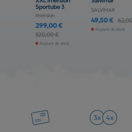
XXL Imersion
Salvimar
Sportube 3
SALVIMAR
Imersion
€
49,50 €
62,00
Prix
Prix de base
299,00 €
de stock
Rupture de stock
Prix
Prix de base
320,00 €
Rupture de stock