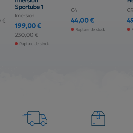
Imersion
He
Sportube 1
C4
CR
Imersion
44,00 €
4
 €
Prix
Pr
199,00 €
Rupture de stock
Prix
Prix de base
230,00 €
Rupture de stock