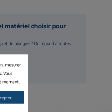
 matériel choisir pour
plet de plongée ? On répond à toutes
on, mesurer
s. Vous
out moment.
cepter