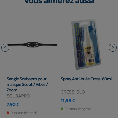
Vous aimerez aussi
ng
Sangle Scubapro pour
Spray Anti-buée Cressi 60ml
B
masque Scout / Vibes /
S
Zoom
CRESSI SUB
S
SCUBAPRO
11,99 €
9
7,90 €
Prix
Pr
Prix
En stock magasin
Rupture de stock