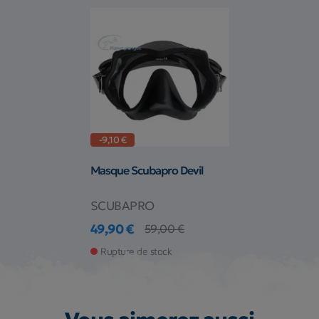
-9,10 €
Masque Scubapro Devil
SCUBAPRO
49,90 €
59,00 €
Prix
Prix de base
Rupture de stock