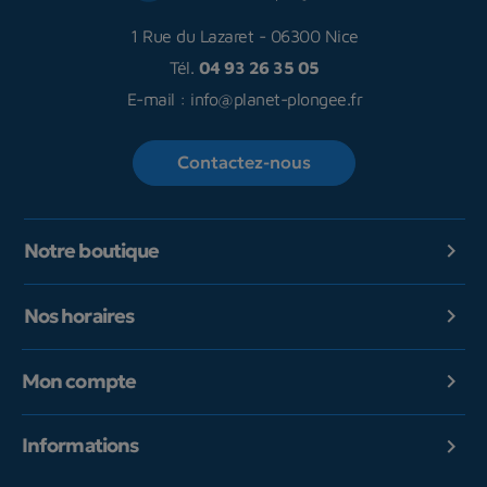
1 Rue du Lazaret
-
06300 Nice
Tél.
04 93 26 35 05
E-mail :
info@planet-plongee.fr
Contactez-nous
Notre boutique

Nos horaires

Mon compte

Informations
