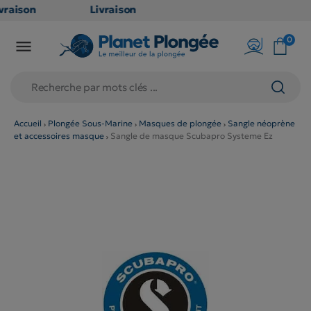
raison
Livraison
ATUITE
GRATUITE
0

point
en point
is dès
relais dès
79€
chats
d'achats
rs
(hors
Accueil
Plongée Sous-Marine
Masques de plongée
Sangle néoprène
et accessoires masque
Sangle de masque Scubapro Systeme Ez
duits
produits
 et
long et
umineux
volumineux
n
: non
ibles)
éligibles)