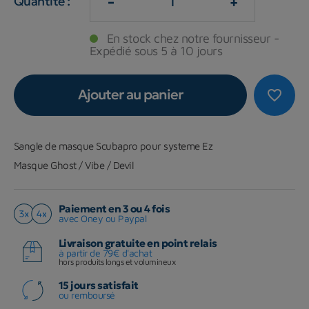
-
+
Quantité :
En stock chez notre fournisseur -
Expédié sous 5 à 10 jours
Ajouter au panier
favorite_border
Sangle de masque Scubapro pour systeme Ez
Masque Ghost / Vibe / Devil
Paiement en 3 ou 4 fois
avec Oney ou Paypal
Livraison gratuite en point relais
à partir de 79€ d'achat
hors produits longs et volumineux
15 jours satisfait
ou remboursé