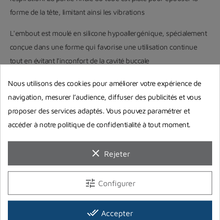
forme de la tête, limitant ainsi les vibrations
L'embout est moulé en silicone hypoallergénique, spécialement
conçue dans une forme qui favorise une utilisation continue
tout en évitant l’inconfort de la cavité buccale
Disponible en
noir et couleur fibre de carbone
Nous utilisons des cookies pour améliorer votre expérience de
navigation, mesurer l’audience, diffuser des publicités et vous
proposer des services adaptés. Vous pouvez paramétrer et
accéder à notre politique de confidentialité à tout moment.
clear
Rejeter
Guides d'achat
tune
Configurer
done_all
Accepter