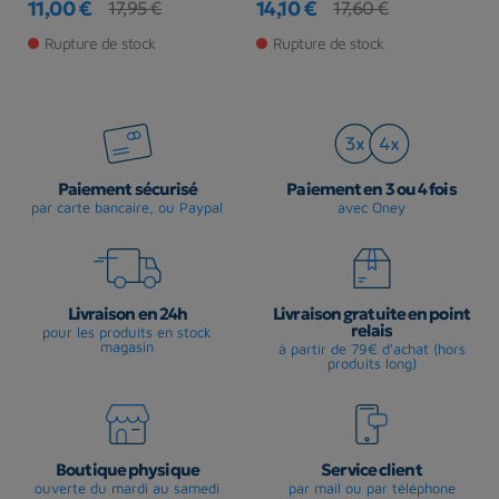
11,00 €
14,10 €
3
17,95 €
17,60 €
Prix
Prix de base
Prix
Prix de base
Pr
Rupture de stock
Rupture de stock
Paiement sécurisé
Paiement en 3 ou 4 fois
par carte bancaire, ou Paypal
avec Oney
Livraison en 24h
Livraison gratuite en point
relais
pour les produits en stock
magasin
à partir de 79€ d'achat (hors
produits long)
Boutique physique
Service client
ouverte du mardi au samedi
par mail ou par téléphone