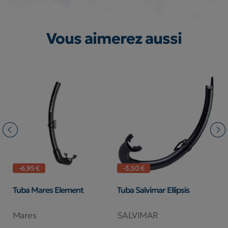
Vous aimerez aussi
-6,95 €
-3,50 €
Tuba Mares Element
Tuba Salvimar Ellipsis
T
M
Mares
SALVIMAR
C