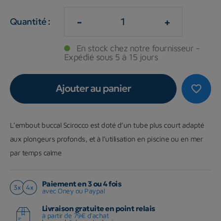
-
+
Quantité :
En stock chez notre fournisseur -
Expédié sous 5 à 15 jours
Ajouter au panier
favorite_border
L’embout buccal Scirocco est doté d’un tube plus court adapté
aux plongeurs profonds, et à l’utilisation en piscine ou en mer
par temps calme
Paiement en 3 ou 4 fois
avec Oney ou Paypal
Livraison gratuite en point relais
à partir de 79€ d'achat