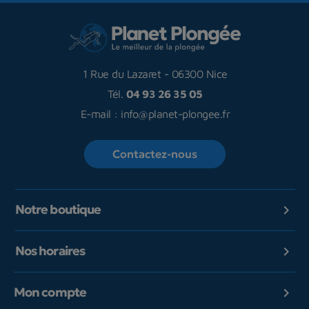
1 Rue du Lazaret
-
06300 Nice
Tél.
04 93 26 35 05
E-mail :
info@planet-plongee.fr
Contactez-nous
Notre boutique

Nos horaires

Mon compte
