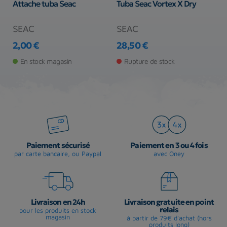
Attache tuba Seac
Tuba Seac Vortex X Dry
T
SEAC
SEAC
A
2,00 €
28,50 €
3
Prix
Prix
Pr
En stock magasin
Rupture de stock
Paiement sécurisé
Paiement en 3 ou 4 fois
par carte bancaire, ou Paypal
avec Oney
Livraison en 24h
Livraison gratuite en point
relais
pour les produits en stock
magasin
à partir de 79€ d'achat (hors
produits long)