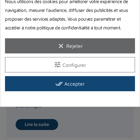
Nous utilisons des cookies pour améliorer votre expérience de
navigation, mesurer l’audience, diffuser des publicités et vous
proposer des services adaptés. Vous pouvez paramétrer et
accéder à notre politique de confidentialité à tout moment.
clear
Rejeter
tune
Configurer
Quels équipements de snorkeling
choisir ?
done_all
Accepter
Dans cet article, on vous donne nos conseils pour
choisir le meilleur matériel pour la pratique du
snorkeling,...
Lire la suite