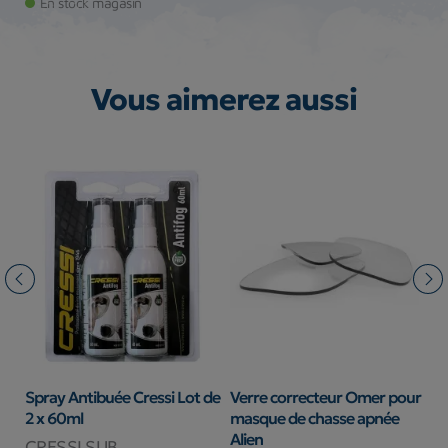
En stock magasin
Vous aimerez aussi
e
Spray Antibuée Cressi Lot de
Verre correcteur Omer pour
V
2 x 60ml
masque de chasse apnée
X
Alien
CRESSI SUB
M