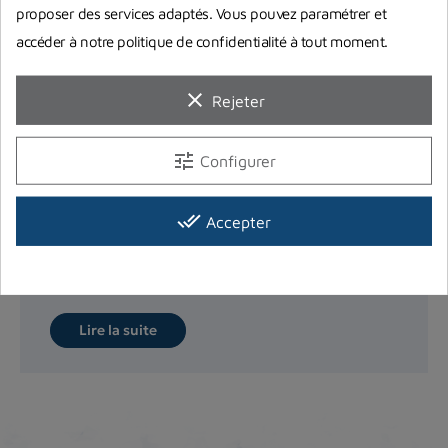
proposer des services adaptés. Vous pouvez paramétrer et
accéder à notre politique de confidentialité à tout moment.
clear
Rejeter
tune
Configurer
Comment bien choisir son masque
de plongée ?
done_all
Accepter
Retrouvez tous nos conseils pour bien choisir votre
futur masque de plongée sous-marine.
Lire la suite