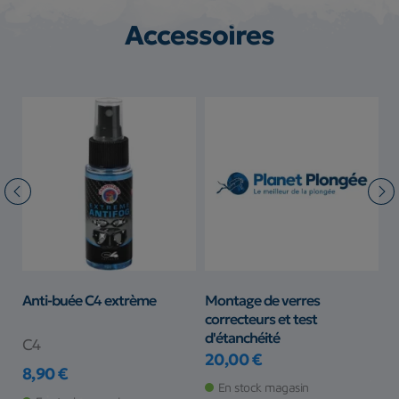
Accessoires
Anti-buée C4 extrème
Montage de verres
M
correcteurs et test
E
d'étanchéité
C4
C
20,00 €
Prix
8,90 €
5
Prix
Pr
Pr
En stock magasin