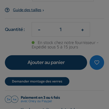
Guide des tailles
-
+
Quantité :
En stock chez notre fournisseur -
Expédié sous 5 à 15 jours
Ajouter au panier
favorite_border
Demander montage des verres
Paiement en 3 ou 4 fois
avec Oney ou Paypal