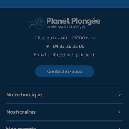
1 Rue du Lazaret
-
06300 Nice
Tél.
04 93 26 35 05
E-mail :
info@planet-plongee.fr
Contactez-nous
Notre boutique

Nos horaires

Mon compte