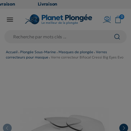
raison
Livraison
ATUITE
GRATUITE
0

point
en point
is dès
relais dès
79€
chats
d'achats
rs
(hors
Accueil
Plongée Sous-Marine
Masques de plongée
Verres
correcteurs pour masque
Verre correcteur Bifocal Cressi Big Eyes Evo
duits
produits
 et
long et
umineux
volumineux
n
: non
ibles)
éligibles)