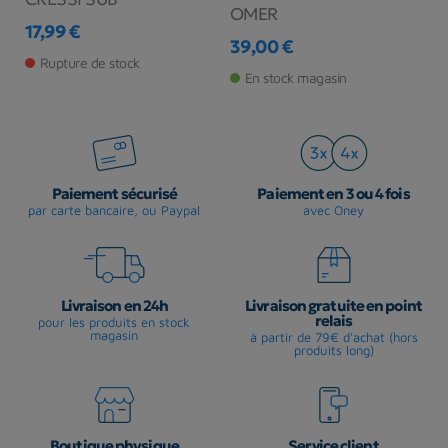
OMER
17,99 €
4
Prix
39,00 €
Pr
Prix
Rupture de stock
En stock magasin
Paiement sécurisé
Paiement en 3 ou 4 fois
par carte bancaire, ou Paypal
avec Oney
Livraison en 24h
Livraison gratuite en point
relais
pour les produits en stock
magasin
à partir de 79€ d'achat (hors
produits long)
Boutique physique
Service client