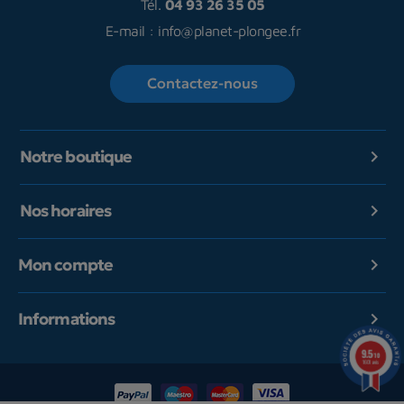
Tél.
04 93 26 35 05
E-mail :
info@planet-plongee.fr
Contactez-nous
Notre boutique

Nos horaires

Mon compte

Informations

9.5
/10
1601 avis