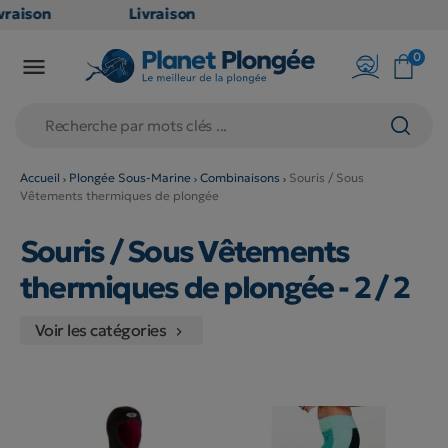
raison
Livraison
ATUITE
GRATUITE
0

point
en point
is dès
relais dès
€
79€
chats
d'achats
rs
(hors
Accueil
Plongée Sous-Marine
Combinaisons
Souris / Sous
Vêtements thermiques de plongée
duits
produits
g et
long et
Souris / Sous Vêtements
umineux
volumineux
on
: non
thermiques de plongée
- 2 / 2
ibles)
éligibles)
Voir les catégories
