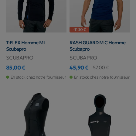
-11,10 €
T-FLEX Homme ML
RASH GUARD M C Homme
Scubapro
Scubapro
SCUBAPRO
SCUBAPRO
85,00 €
45,90 €
57,00 €
Prix
Prix
Prix de base
En stock chez notre fournisseur
En stock chez notre fournisseur