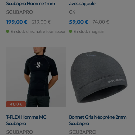
Scubapro Homme 1mm
avec cagoule
SCUBAPRO
C4
199,00 €
59,00 €
219,00 €
74,00 €
Prix
Prix de base
Prix
Prix de base
En stock chez notre fournisseur
En stock magasin
-11,10 €
T-FLEX Homme MC
Bonnet Gris Néoprène 2mm
Scubapro
Scubapro
SCUBAPRO
SCUBAPRO