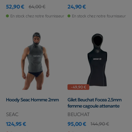
52,90 €
24,90 €
64,00 €
Prix
Prix de base
Prix
En stock chez notre fournisseur
En stock chez notre fournisseur
-49,90 €
Hoody Seac Homme 2mm
Gilet Beuchat Focea 2.5mm
femme cagoule attenante
SEAC
BEUCHAT
124,95 €
95,00 €
144,90 €
Prix
Prix
Prix de base