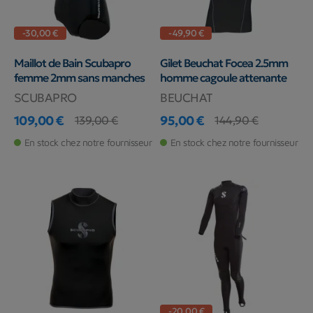
-30,00 €
-49,90 €
Maillot de Bain Scubapro
Gilet Beuchat Focea 2.5mm
femme 2mm sans manches
homme cagoule attenante
SCUBAPRO
BEUCHAT
109,00 €
95,00 €
139,00 €
144,90 €
Prix
Prix de base
Prix
Prix de base
En stock chez notre fournisseur
En stock chez notre fournisseur
-20,00 €