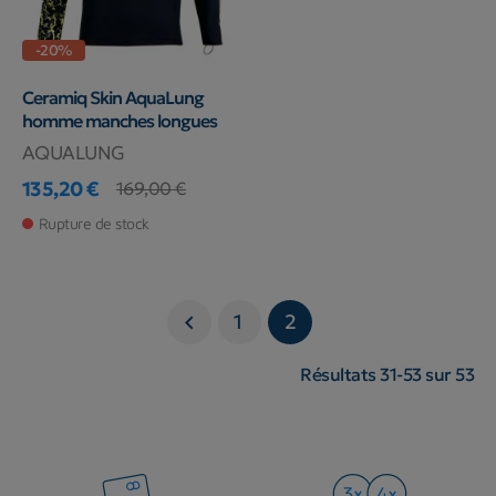
-20%
Ceramiq Skin AquaLung
homme manches longues
AQUALUNG
135,20 €
169,00 €
Prix
Prix de base
Rupture de stock
1
2

Résultats 31-53 sur 53