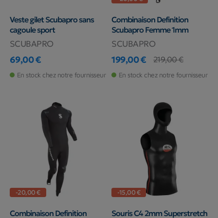
Veste gilet Scubapro sans
Combinaison Definition
cagoule sport
Scubapro Femme 1mm
SCUBAPRO
SCUBAPRO
69,00 €
199,00 €
219,00 €
Prix
Prix
Prix de base
En stock chez notre fournisseur
En stock chez notre fournisseur
-20,00 €
-15,00 €
Combinaison Definition
Souris C4 2mm Superstretch