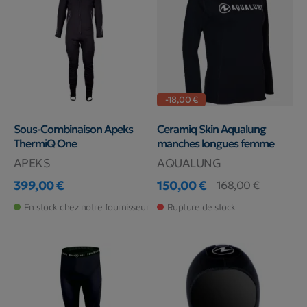
-18,00 €
Sous-Combinaison Apeks
Ceramiq Skin Aqualung
ThermiQ One
manches longues femme
APEKS
AQUALUNG
399,00 €
150,00 €
168,00 €
Prix
Prix
Prix de base
En stock chez notre fournisseur
Rupture de stock