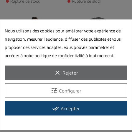
Rupture de stock
Rupture de stock
Nous utilisons des cookies pour améliorer votre expérience de
navigation, mesurer l’audience, diffuser des publicités et vous
proposer des services adaptés. Vous pouvez paramétrer et
accéder à notre politique de confidentialité à tout moment.
clear
Rejeter
Sous-combinaison Cressi
Bonnet Scubapro Gris
tune
Configurer
Unisexe
CRESSI SUB
SCUBAPRO
done_all
Accepter
149,99 €
24,00 €
Prix
Prix
Rupture de stock
Rupture de stock