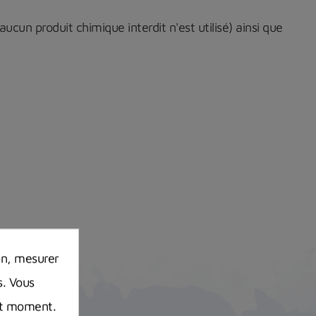
cun produit chimique interdit n'est utilisé) ainsi que
on, mesurer
s. Vous
out moment.