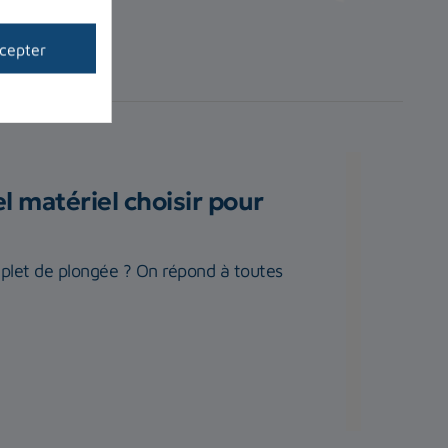
cepter
 matériel choisir pour
plet de plongée ? On répond à toutes