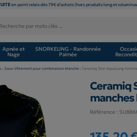
TUITE
en point relais dès 79€ d'achats (hors produits long et volumineu
Apnée et
SNORKELING - Randonnée
Occasi
Nage
Palmée
Recondit
s
Sous-Vêtement pour combinaison étanche
Ceramiq Skin AquaLung homme
Ceramiq 
manches 
Référence :
SU886
135,20 