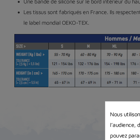
Une bande de silicone sur le bord intérieur du ha
Les tissus sont fabriqués en France. Ils respecte
le label mondial OEKO-TEX.
Nous utiliso
l’audience, 
pouvez param