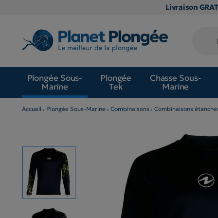
Livraison GRA
Plongée Sous-
Plongée
Chasse Sous-
Marine
Tek
Marine
Accueil
Plongée Sous-Marine
Combinaisons
Combinaisons étanche