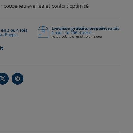
: coupe retravaillée et confort optimisé
Livraison gratuite en point relais
en 3 ou 4 fois
à partir de 79€ d'achat
ou Paypal
hors produits longs et volumineux
it