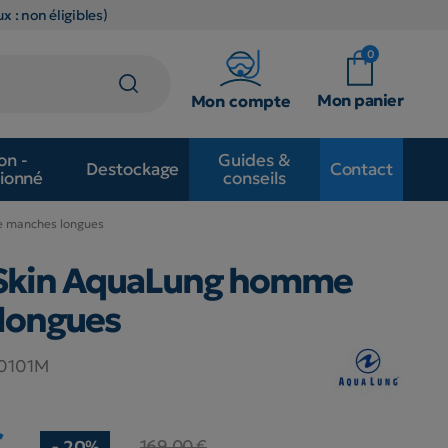
x : non éligibles)
0
Mon panier
Mon compte
on -
Guides &
Destockage
Contact
ionné
conseils
 manches longues
Skin AquaLung homme
longues
0101M
€
169,00 €
- 20%